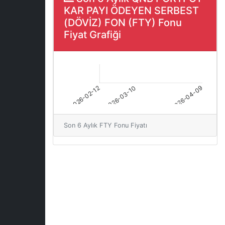
KAR PAYI ÖDEYEN SERBEST
(DÖVİZ) FON (FTY) Fonu
Fiyat Grafiği
Son 6 Aylık FTY Fonu Fiyatı