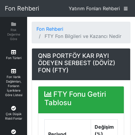
Fon Rehberi
Yatırım Fonları Rehberi
Fon Rehberi
Risk
Değerine
FTY Fon Bilgileri ve Kazancı Nedir
Göre
QNB PORTFÖY KAR PAYI
Fon Türleri
ÖDEYEN SERBEST (DÖVİZ)
FON (FTY)
Fon Varlık
Dağılımları,
Fonların
İçeriklere
FTY Fonu Getiri
Göre Listesi
Tablosu
Çok Düşük
Riskli Fonlar
Değişim
Periyod
(%)