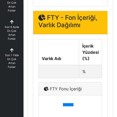
En Çok
Artan
Fonlar
FTY - Fon İçeriği,
Varlık Dağılımı
Son 6 Ayda
En Çok
Artan
Fonlar
İçerik
Yüzdesi
Son 1 Yılda
Varlık Adı
(%)
En Çok
Artan
Fonlar
%
FTY Fonu İçeriği