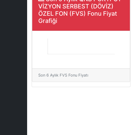
VİZYON SERBEST (DÖVİZ)
ÖZEL FON (FVS) Fonu Fiyat
Grafiği
Son 6 Aylık FVS Fonu Fiyatı