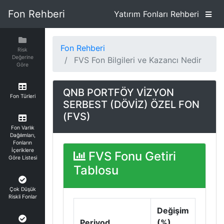
Fon Rehberi
Yatırım Fonları Rehberi
Fon Rehberi
Risk
Değerine
FVS Fon Bilgileri ve Kazancı Nedir
Göre
QNB PORTFÖY VİZYON
Fon Türleri
SERBEST (DÖVİZ) ÖZEL FON
(FVS)
Fon Varlık
Dağılımları,
Fonların
İçeriklere
FVS Fonu Getiri
Göre Listesi
Tablosu
Çok Düşük
Riskli Fonlar
Değişim
Periyod
(%)