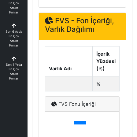
En Çok
Artan
Fonlar
FVS - Fon İçeriği,
Varlık Dağılımı
Son 6 Ayda
En Çok
Artan
Fonlar
İçerik
Yüzdesi
Son 1 Yılda
Varlık Adı
(%)
En Çok
Artan
Fonlar
%
FVS Fonu İçeriği