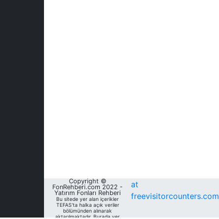
Copyright ©
at
FonRehberi.com 2022 -
Yatırım Fonları Rehberi
freevisitorcounters.com
Bu sitede yer alan içerikler
TEFAS'ta halka açık veriler
bölümünden alınarak
aktarılmaktadır. Burada yer