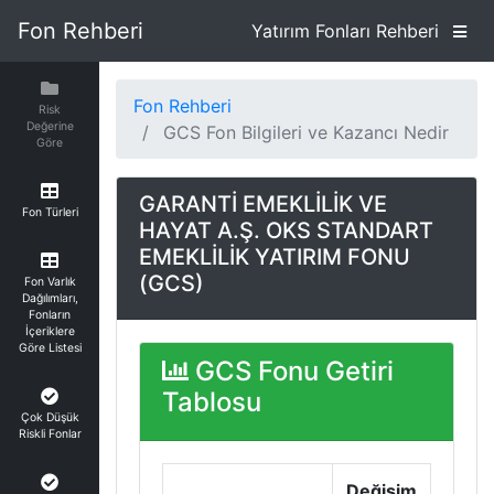
Fon Rehberi
Yatırım Fonları Rehberi
Fon Rehberi
Risk
Değerine
GCS Fon Bilgileri ve Kazancı Nedir
Göre
GARANTİ EMEKLİLİK VE
Fon Türleri
HAYAT A.Ş. OKS STANDART
EMEKLİLİK YATIRIM FONU
(GCS)
Fon Varlık
Dağılımları,
Fonların
İçeriklere
Göre Listesi
GCS Fonu Getiri
Tablosu
Çok Düşük
Riskli Fonlar
Değişim