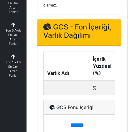
En Çok
olamaz.
Artan
Fonlar
GCS - Fon İçeriği,
Son 6 Ayda
Varlık Dağılımı
En Çok
Artan
Fonlar
İçerik
Son 1 Yılda
Yüzdesi
En Çok
Artan
Varlık Adı
(%)
Fonlar
%
GCS Fonu İçeriği