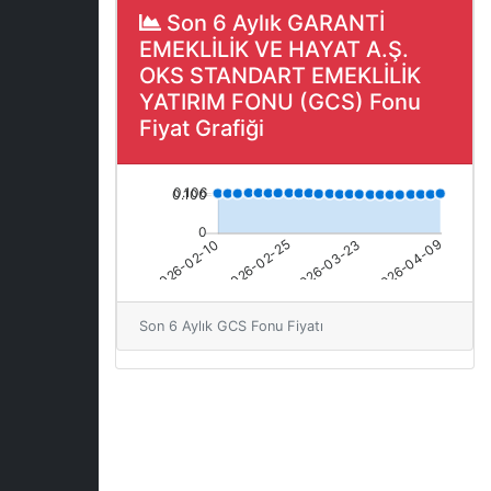
Son 6 Aylık GARANTİ
EMEKLİLİK VE HAYAT A.Ş.
OKS STANDART EMEKLİLİK
YATIRIM FONU (GCS) Fonu
Fiyat Grafiği
Son 6 Aylık GCS Fonu Fiyatı