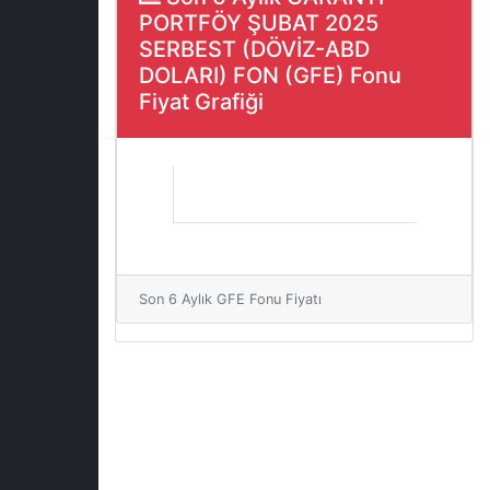
PORTFÖY ŞUBAT 2025
SERBEST (DÖVİZ-ABD
DOLARI) FON (GFE) Fonu
Fiyat Grafiği
Son 6 Aylık GFE Fonu Fiyatı