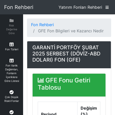
Fon Rehberi
Yatırım Fonları Rehberi
Fon Rehberi
Risk
Değerine
GFE Fon Bilgileri ve Kazancı Nedir
Göre
GARANTİ PORTFÖY ŞUBAT
Fon Türleri
2025 SERBEST (DÖVİZ-ABD
DOLARI) FON (GFE)
Fon Varlık
Dağılımları,
Fonların
İçeriklere
GFE Fonu Getiri
Göre Listesi
Tablosu
Çok Düşük
Riskli Fonlar
Değişim
Periyod
(%)