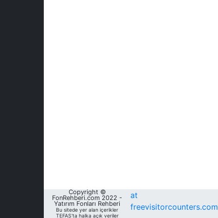
Copyright ©
at
FonRehberi.com 2022 -
Yatırım Fonları Rehberi
freevisitorcounters.com
Bu sitede yer alan içerikler
TEFAS'ta halka açık veriler