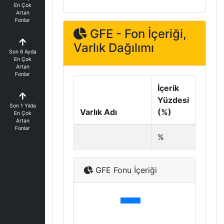
En Çok
Artan
Fonlar
GFE - Fon İçeriği,
Varlık Dağılımı
Son 6 Ayda
En Çok
Artan
Fonlar
İçerik
Yüzdesi
Son 1 Yılda
Varlık Adı
(%)
En Çok
Artan
Fonlar
%
GFE Fonu İçeriği