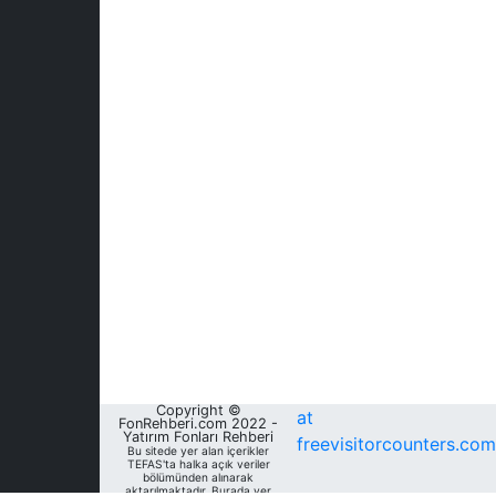
Copyright ©
at
FonRehberi.com 2022 -
Yatırım Fonları Rehberi
freevisitorcounters.com
Bu sitede yer alan içerikler
TEFAS'ta halka açık veriler
bölümünden alınarak
aktarılmaktadır. Burada yer