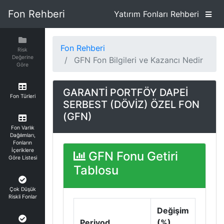
Fon Rehberi
Yatırım Fonları Rehberi
Fon Rehberi
Risk
Değerine
GFN Fon Bilgileri ve Kazancı Nedir
Göre
GARANTİ PORTFÖY DAPEİ
Fon Türleri
SERBEST (DÖVİZ) ÖZEL FON
(GFN)
Fon Varlık
Dağılımları,
Fonların
İçeriklere
GFN Fonu Getiri
Göre Listesi
Tablosu
Çok Düşük
Riskli Fonlar
Değişim
Periyod
(%)