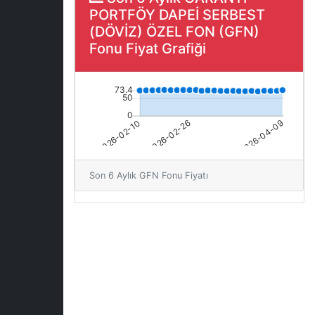
PORTFÖY DAPEİ SERBEST
(DÖVİZ) ÖZEL FON (GFN)
Fonu Fiyat Grafiği
Son 6 Aylık GFN Fonu Fiyatı