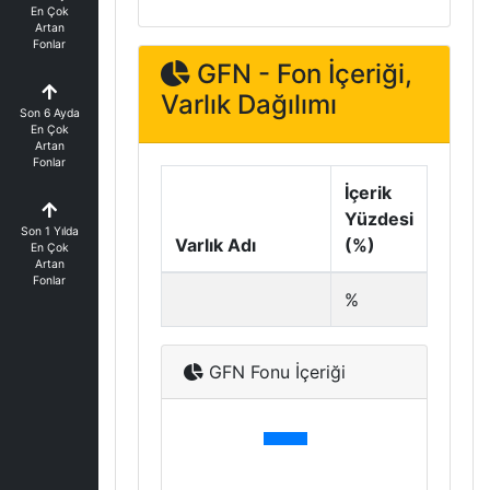
En Çok
Artan
Fonlar
GFN - Fon İçeriği,
Varlık Dağılımı
Son 6 Ayda
En Çok
Artan
Fonlar
İçerik
Yüzdesi
Son 1 Yılda
Varlık Adı
(%)
En Çok
Artan
Fonlar
%
GFN Fonu İçeriği