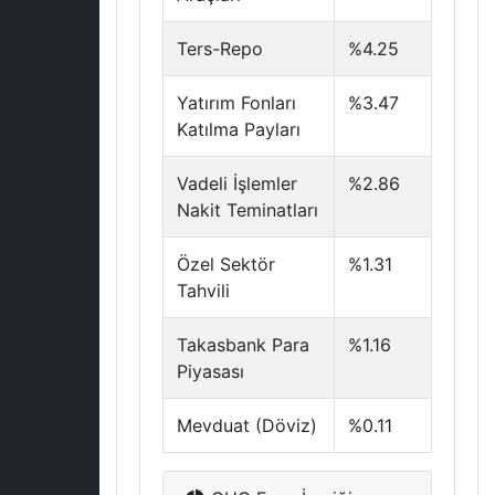
Ters-Repo
%4.25
Yatırım Fonları
%3.47
Katılma Payları
Vadeli İşlemler
%2.86
Nakit Teminatları
Özel Sektör
%1.31
Tahvili
Takasbank Para
%1.16
Piyasası
Mevduat (Döviz)
%0.11