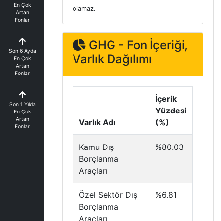
En Çok
olamaz.
Artan
Fonlar
GHG - Fon İçeriği,
Son 6 Ayda
Varlık Dağılımı
En Çok
Artan
Fonlar
İçerik
Son 1 Yılda
Yüzdesi
En Çok
Artan
Varlık Adı
(%)
Fonlar
Kamu Dış
%80.03
Borçlanma
Araçları
Özel Sektör Dış
%6.81
Borçlanma
Araçları