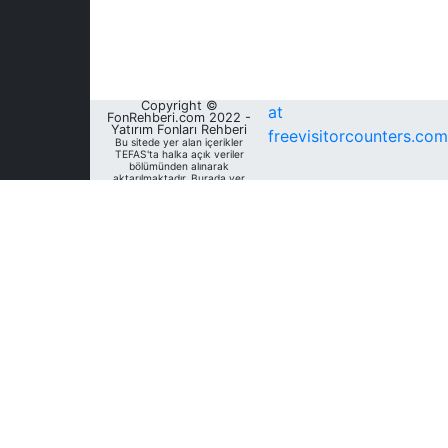
Copyright ©
at
FonRehberi.com 2022 -
Yatırım Fonları Rehberi
freevisitorcounters.com
Bu sitede yer alan içerikler
TEFAS'ta halka açık veriler
bölümünden alınarak
aktarılmaktadır. Burada yer
alan yatırım bilgi, yorum ve
tavsiyeleri yatırım danışmanlığı
kapsamında değildir. Bu
nedenle, sadece burada yer
alan bilgilere dayanılarak
yatırım kararı verilmesi
beklentilerinize uygun
sonuçlar doğurmayabilir. Fon
Rehberi, bu sitede yer alan
bilgilerin; doğru, yeterli,
eksiksiz ve güncel olduğunu
garanti etmemektedir.
Sitedeki fonlara ait tarihsel
veri, analiz ve raporlar, ilgili
fonların Fon Rehberi Veri
Tabanı'nda mevcut unvan,
kategori ve türler dikkate
alınarak sunulmakta olup
geçmiş dönem/ dönemlerdeki
unvan, kategori ve türleri
açısından farklılık gösterebilir.
Analizler geçmişe dönük tür