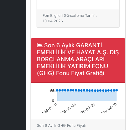
Fon Bilgileri Güncelleme Tarihi :
10.04.2026
Son 6 Aylık GARANTİ
EMEKLİLİK VE HAYAT A.Ş. DIŞ
BORÇLANMA ARAÇLARI
EMEKLİLİK YATIRIM FONU
(GHG) Fonu Fiyat Grafiği
Son 6 Aylık GHG Fonu Fiyatı