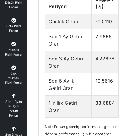
Düşük Riskli
Periyod
(%)
Fonlar
Günlük Getiri
-0.0119
Orta Riskli
Fonlar
Son 1 Ay Getiri
2.6898
Oranı
Yüksek
Riskli Fonlar
Son 3 Ay Getiri
4.22638
Oranı
Çok
Yüksek
Son 6 Aylık
10.5816
Riskli Fonlar
Getiri Oranı
Son 1 Ayda
1 Yıllık Getiri
33.6884
En Çok
Oranı
Artan
Fonlar
Not: Fonun geçmiş performansı gelecek
dönem performansı için bir gösterge
Son 3 Ayda