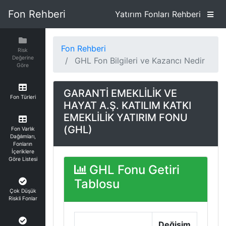
Fon Rehberi
Yatırım Fonları Rehberi
Fon Rehberi
Risk
Değerine
GHL Fon Bilgileri ve Kazancı Nedir
Göre
GARANTİ EMEKLİLİK VE
Fon Türleri
HAYAT A.Ş. KATILIM KATKI
EMEKLİLİK YATIRIM FONU
(GHL)
Fon Varlık
Dağılımları,
Fonların
İçeriklere
Göre Listesi
GHL Fonu Getiri
Tablosu
Çok Düşük
Riskli Fonlar
Değişim