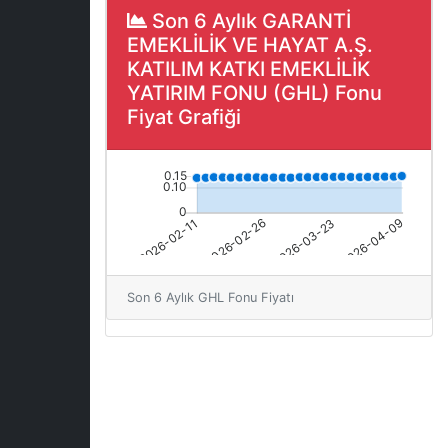
Son 6 Aylık GARANTİ
EMEKLİLİK VE HAYAT A.Ş.
KATILIM KATKI EMEKLİLİK
YATIRIM FONU (GHL) Fonu
Fiyat Grafiği
Son 6 Aylık GHL Fonu Fiyatı