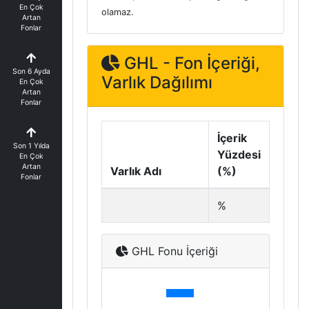
En Çok
olamaz.
Artan
Fonlar
GHL - Fon İçeriği,
Son 6 Ayda
Varlık Dağılımı
En Çok
Artan
Fonlar
İçerik
Son 1 Yılda
Yüzdesi
En Çok
Artan
Varlık Adı
(%)
Fonlar
%
GHL Fonu İçeriği