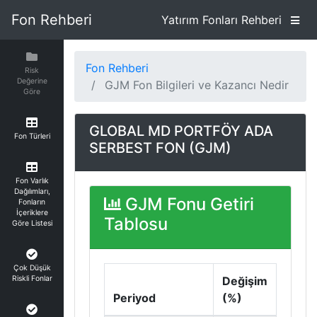
Fon Rehberi
Yatırım Fonları Rehberi
Fon Rehberi
Risk
Değerine
GJM Fon Bilgileri ve Kazancı Nedir
Göre
GLOBAL MD PORTFÖY ADA
Fon Türleri
SERBEST FON (GJM)
Fon Varlık
Dağılımları,
GJM Fonu Getiri
Fonların
İçeriklere
Tablosu
Göre Listesi
Çok Düşük
Riskli Fonlar
Değişim
Periyod
(%)