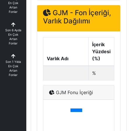
En Çok
Artan
GJM - Fon İçeriği,
Fonlar
Varlık Dağılımı
Son 6 Ayda
En Çok
Artan
Fonlar
İçerik
Yüzdesi
Varlık Adı
(%)
Son 1 Yılda
En Çok
Artan
%
Fonlar
GJM Fonu İçeriği