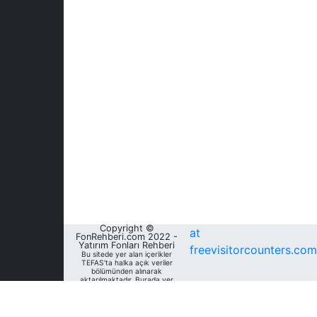
Copyright ©
at
FonRehberi.com 2022 -
Yatırım Fonları Rehberi
freevisitorcounters.com
Bu sitede yer alan içerikler
TEFAS'ta halka açık veriler
bölümünden alınarak
aktarılmaktadır. Burada yer
alan yatırım bilgi, yorum ve
tavsiyeleri yatırım danışmanlığı
kapsamında değildir. Bu
nedenle, sadece burada yer