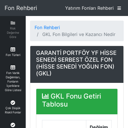
Fon Rehberi
Yatırım Fonları Rehberi
Fon Rehberi
Risk
Değerine
GKL Fon Bilgileri ve Kazancı Nedir
Göre
GARANTİ PORTFÖY YF HİSSE
Fon Türleri
SENEDİ SERBEST ÖZEL FON
(HİSSE SENEDİ YOĞUN FON)
(GKL)
Fon Varlık
Dağılımları,
Fonların
İçeriklere
Göre Listesi
GKL Fonu Getiri
Tablosu
Çok Düşük
Riskli Fonlar
Değişim