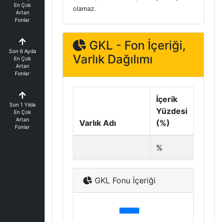
En Çok
olamaz.
Artan
Fonlar
GKL - Fon İçeriği,
Son 6 Ayda
Varlık Dağılımı
En Çok
Artan
Fonlar
İçerik
Son 1 Yılda
Yüzdesi
En Çok
Artan
Varlık Adı
(%)
Fonlar
%
GKL Fonu İçeriği