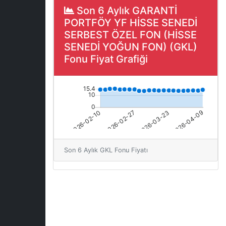
Son 6 Aylık GARANTİ
PORTFÖY YF HİSSE SENEDİ
SERBEST ÖZEL FON (HİSSE
SENEDİ YOĞUN FON) (GKL)
Fonu Fiyat Grafiği
Son 6 Aylık GKL Fonu Fiyatı