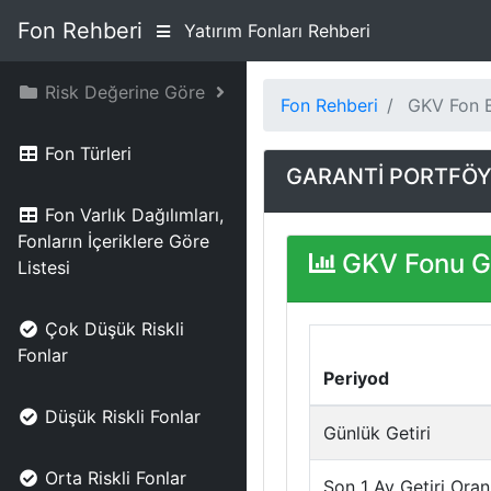
Fon Rehberi
Yatırım Fonları Rehberi
Risk Değerine Göre
Fon Rehberi
GKV Fon Bi
Fon Türleri
GARANTİ PORTFÖY 
Fon Varlık Dağılımları,
Fonların İçeriklere Göre
GKV Fonu Ge
Listesi
Çok Düşük Riskli
Fonlar
Periyod
Düşük Riskli Fonlar
Günlük Getiri
Orta Riskli Fonlar
Son 1 Ay Getiri Oran