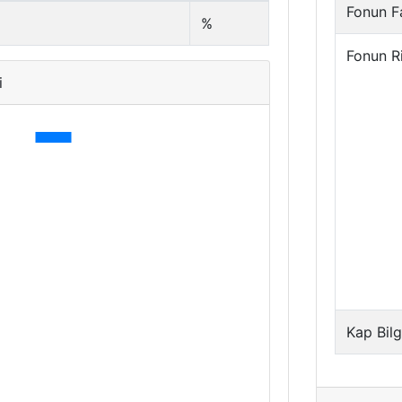
Fonun Fa
%
Fonun R
i
Kap Bilg