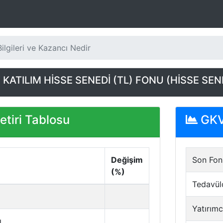
lgileri ve Kazancı Nedir
KATILIM HİSSE SENEDİ (TL) FONU (HİSSE SE
tiri Tablosu
GKV 
Değişim
Son Fon 
(%)
Tedavül
Yatırımc
ı