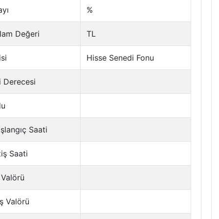
ayı
%
lam Değeri
TL
si
Hisse Senedi Fonu
i Derecesi
du
şlangıç Saati
tiş Saati
 Valörü
ş Valörü