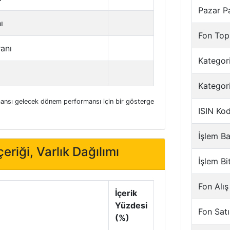
Pazar P
ı
Fon Top
ranı
Kategori
Kategor
nsı gelecek dönem performansı için bir gösterge
ISIN Ko
İşlem Ba
eriği, Varlık Dağılımı
İşlem Bi
Fon Alış
İçerik
Yüzdesi
Fon Satı
(%)