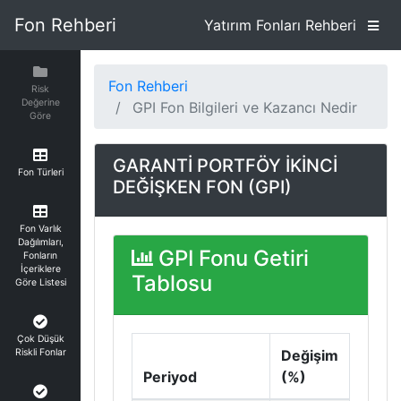
Fon Rehberi
Yatırım Fonları Rehberi
Fon Rehberi
Risk
Değerine
GPI Fon Bilgileri ve Kazancı Nedir
Göre
GARANTİ PORTFÖY İKİNCİ
Fon Türleri
DEĞİŞKEN FON (GPI)
Fon Varlık
Dağılımları,
GPI Fonu Getiri
Fonların
İçeriklere
Tablosu
Göre Listesi
Çok Düşük
Riskli Fonlar
Değişim
Periyod
(%)