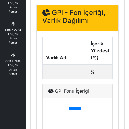
En Çok
Artan
GPI - Fon İçeriği,
Fonlar
Varlık Dağılımı
Son 6 Ayda
En Çok
Artan
Fonlar
İçerik
Yüzdesi
Varlık Adı
(%)
Son 1 Yılda
En Çok
Artan
%
Fonlar
GPI Fonu İçeriği