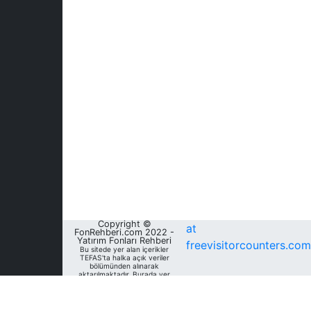
Copyright ©
at
FonRehberi.com 2022 -
Yatırım Fonları Rehberi
freevisitorcounters.com
Bu sitede yer alan içerikler
TEFAS'ta halka açık veriler
bölümünden alınarak
aktarılmaktadır. Burada yer
alan yatırım bilgi, yorum ve
tavsiyeleri yatırım danışmanlığı
kapsamında değildir. Bu
nedenle, sadece burada yer