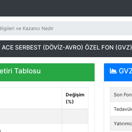
lgileri ve Kazancı Nedir
ACE SERBEST (DÖVİZ-AVRO) ÖZEL FON (GVZ
tiri Tablosu
GVZ 
Değişim
Son Fon 
(%)
Tedavül
Yatırımc
ı