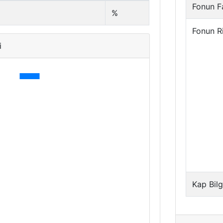
Fonun Fa
%
Fonun R
i
Kap Bilg