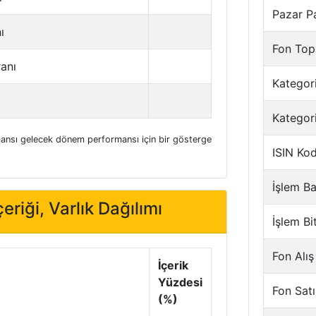
Pazar P
ı
Fon Top
ranı
Kategori
Kategor
nsı gelecek dönem performansı için bir gösterge
ISIN Ko
İşlem Ba
eriği, Varlık Dağılımı
İşlem Bi
Fon Alış
İçerik
Yüzdesi
Fon Satı
(%)