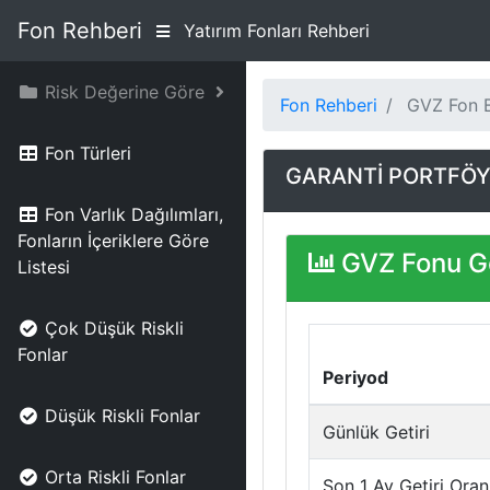
Fon Rehberi
Yatırım Fonları Rehberi
Risk Değerine Göre
Fon Rehberi
GVZ Fon Bi
Fon Türleri
GARANTİ PORTFÖY 
Fon Varlık Dağılımları,
Fonların İçeriklere Göre
GVZ Fonu Ge
Listesi
Çok Düşük Riskli
Fonlar
Periyod
Düşük Riskli Fonlar
Günlük Getiri
Orta Riskli Fonlar
Son 1 Ay Getiri Oran