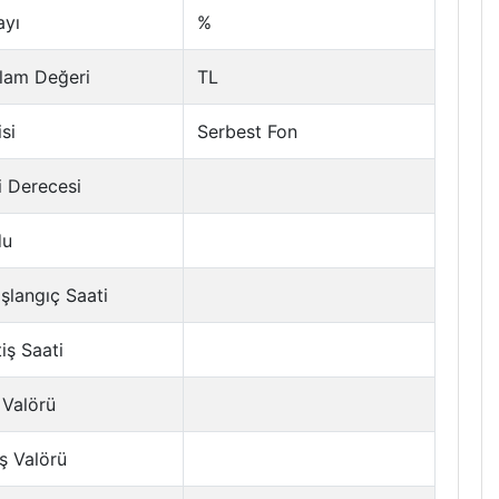
ayı
%
lam Değeri
TL
si
Serbest Fon
i Derecesi
du
şlangıç Saati
tiş Saati
 Valörü
ş Valörü