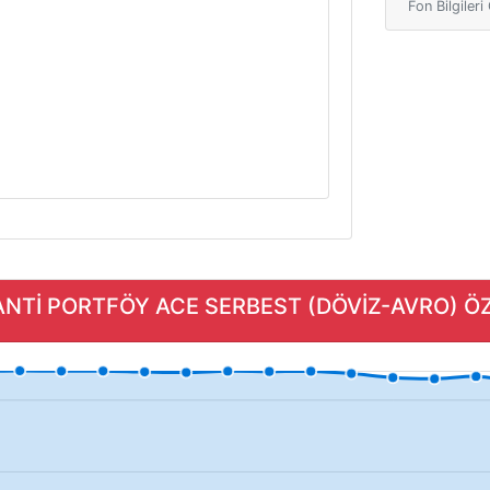
Fon Bilgiler
ANTİ PORTFÖY ACE SERBEST (DÖVİZ-AVRO) ÖZEL