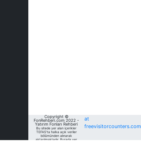
Copyright ©
at
FonRehberi.com 2022 -
Yatırım Fonları Rehberi
freevisitorcounters.com
Bu sitede yer alan içerikler
TEFAS'ta halka açık veriler
bölümünden alınarak
aktarılmaktadır. Burada yer