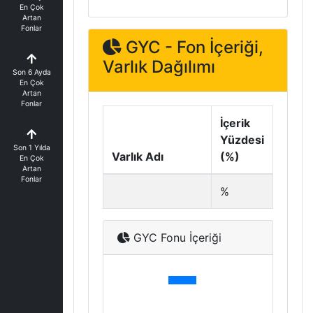
En Çok
Artan
Fonlar
GYC - Fon İçeriği,
Varlık Dağılımı
Son 6 Ayda
En Çok
Artan
Fonlar
İçerik
Yüzdesi
Son 1 Yılda
Varlık Adı
(%)
En Çok
Artan
Fonlar
%
GYC Fonu İçeriği