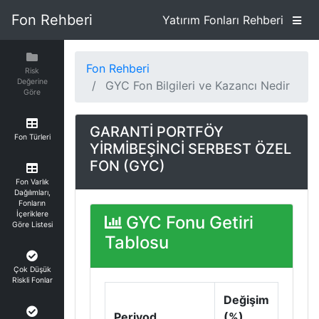
Fon Rehberi
Yatırım Fonları Rehberi
Fon Rehberi
Risk
Değerine
GYC Fon Bilgileri ve Kazancı Nedir
Göre
GARANTİ PORTFÖY
Fon Türleri
YİRMİBEŞİNCİ SERBEST ÖZEL
FON (GYC)
Fon Varlık
Dağılımları,
Fonların
İçeriklere
GYC Fonu Getiri
Göre Listesi
Tablosu
Çok Düşük
Riskli Fonlar
Değişim
Periyod
(%)