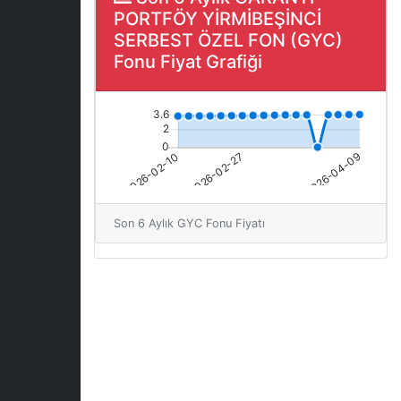
PORTFÖY YİRMİBEŞİNCİ
SERBEST ÖZEL FON (GYC)
Fonu Fiyat Grafiği
Son 6 Aylık GYC Fonu Fiyatı