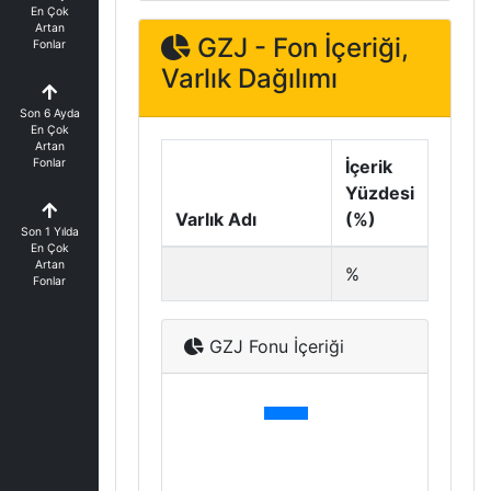
En Çok
Artan
GZJ - Fon İçeriği,
Fonlar
Varlık Dağılımı
Son 6 Ayda
En Çok
Artan
Fonlar
İçerik
Yüzdesi
Varlık Adı
(%)
Son 1 Yılda
En Çok
Artan
%
Fonlar
GZJ Fonu İçeriği