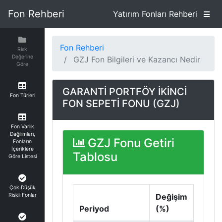
Fon Rehberi
Yatırım Fonları Rehberi
Fon Rehberi
Risk
Değerine
GZJ Fon Bilgileri ve Kazancı Nedir
Göre
GARANTİ PORTFÖY İKİNCİ
Fon Türleri
FON SEPETİ FONU (GZJ)
Fon Varlık
Dağılımları,
GZJ Fonu Getiri
Fonların
İçeriklere
Tablosu
Göre Listesi
Çok Düşük
Riskli Fonlar
Değişim
Periyod
(%)