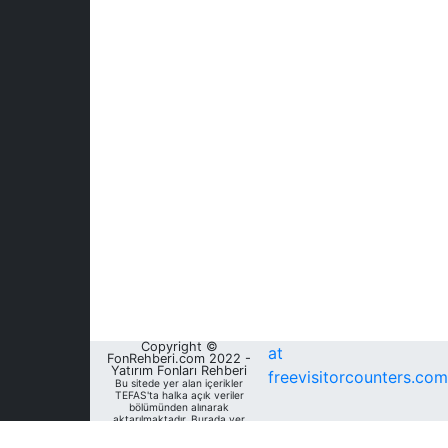
Copyright ©
at
FonRehberi.com 2022 -
Yatırım Fonları Rehberi
freevisitorcounters.com
Bu sitede yer alan içerikler
TEFAS'ta halka açık veriler
bölümünden alınarak
aktarılmaktadır. Burada yer
alan yatırım bilgi, yorum ve
tavsiyeleri yatırım danışmanlığı