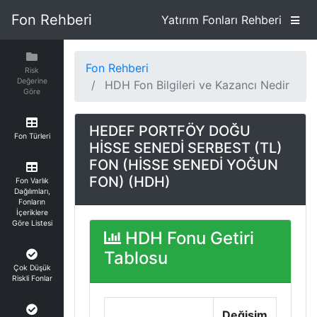
Fon Rehberi
Yatırım Fonları Rehberi
Fon Rehberi
Risk
Değerine
HDH Fon Bilgileri ve Kazancı Nedir
Göre
HEDEF PORTFÖY DOĞU
Fon Türleri
HİSSE SENEDİ SERBEST (TL)
FON (HİSSE SENEDİ YOĞUN
FON) (HDH)
Fon Varlık
Dağılımları,
Fonların
İçeriklere
Göre Listesi
HDH Fonu Getiri
Tablosu
Çok Düşük
Riskli Fonlar
Değişim