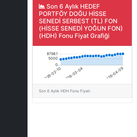
Son 6 Aylık HEDEF
PORTFÖY DOĞU HİSSE
SENEDİ SERBEST (TL) FON
(HİSSE SENEDİ YOĞUN FON)
(HDH) Fonu Fiyat Grafiği
Son 6 Aylık HDH Fonu Fiyatı