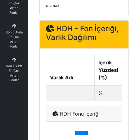
En Çok
olamaz.
Artan
Fonlar
HDH - Fon İçeriği,
Son 6 Ayda
Varlık Dağılımı
En Çok
Artan
Fonlar
İçerik
Son 1 Yılda
Yüzdesi
En Çok
Artan
Varlık Adı
(%)
Fonlar
%
HDH Fonu İçeriği