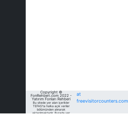
Copyright ©
at
FonRehberi.com 2022 -
Yatırım Fonları Rehberi
freevisitorcounters.com
Bu sitede yer alan içerikler
TEFAS'ta halka açık veriler
bölümünden alınarak
aktarılmaktadır. Burada yer
alan yatırım bilgi, yorum ve
tavsiyeleri yatırım danışmanlığı
kapsamında değildir. Bu
nedenle, sadece burada yer