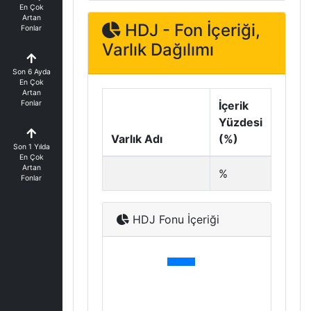
En Çok
Artan
HDJ - Fon İçeriği,
Fonlar
Varlık Dağılımı
Son 6 Ayda
En Çok
Artan
Fonlar
İçerik
Yüzdesi
Varlık Adı
(%)
Son 1 Yılda
En Çok
Artan
%
Fonlar
HDJ Fonu İçeriği