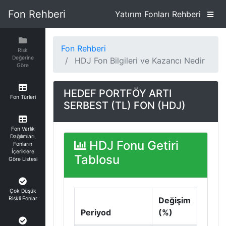
Fon Rehberi
Yatırım Fonları Rehberi
Fon Rehberi
Risk
Değerine
HDJ Fon Bilgileri ve Kazancı Nedir
Göre
HEDEF PORTFÖY ARTI
Fon Türleri
SERBEST (TL) FON (HDJ)
Fon Varlık
Dağılımları,
HDJ Fonu Getiri
Fonların
İçeriklere
Tablosu
Göre Listesi
Çok Düşük
Riskli Fonlar
Değişim
Periyod
(%)