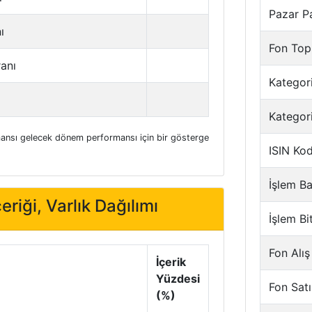
Pazar P
ı
Fon Top
ranı
Kategori
Kategor
nsı gelecek dönem performansı için bir gösterge
ISIN Ko
İşlem Ba
eriği, Varlık Dağılımı
İşlem Bi
Fon Alış
İçerik
Yüzdesi
Fon Satı
(%)