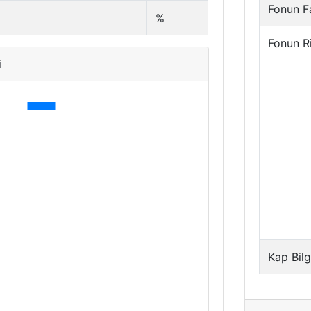
Fonun Fa
%
Fonun R
i
Kap Bilg