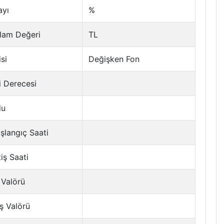
ayı
%
lam Değeri
TL
si
Değişken Fon
i Derecesi
du
şlangıç Saati
tiş Saati
 Valörü
ş Valörü