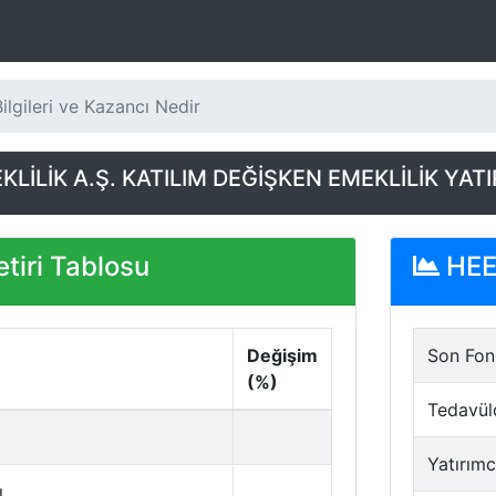
lgileri ve Kazancı Nedir
LİLİK A.Ş. KATILIM DEĞİŞKEN EMEKLİLİK YAT
tiri Tablosu
HEE 
Değişim
Son Fon 
(%)
Tedavül
Yatırımc
ı