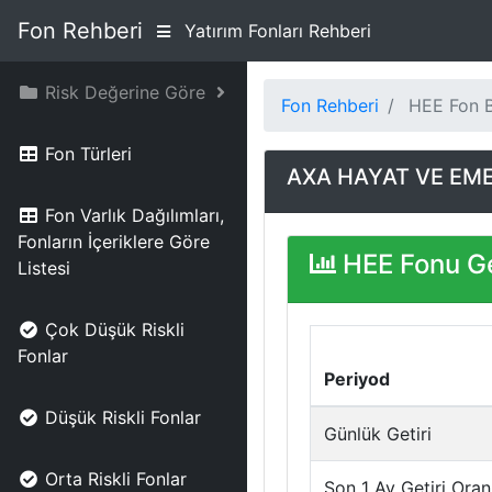
Fon Rehberi
Yatırım Fonları Rehberi
Risk Değerine Göre
Fon Rehberi
HEE Fon Bi
Fon Türleri
AXA HAYAT VE EMEK
Fon Varlık Dağılımları,
Fonların İçeriklere Göre
HEE Fonu Ge
Listesi
Çok Düşük Riskli
Fonlar
Periyod
Düşük Riskli Fonlar
Günlük Getiri
Orta Riskli Fonlar
Son 1 Ay Getiri Oran