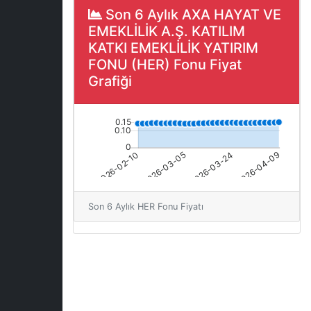
Son 6 Aylık AXA HAYAT VE
EMEKLİLİK A.Ş. KATILIM
KATKI EMEKLİLİK YATIRIM
FONU (HER) Fonu Fiyat
Grafiği
Son 6 Aylık HER Fonu Fiyatı