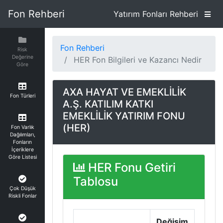
Fon Rehberi
Yatırım Fonları Rehberi
Fon Rehberi
Risk
Değerine
HER Fon Bilgileri ve Kazancı Nedir
Göre
AXA HAYAT VE EMEKLİLİK
Fon Türleri
A.Ş. KATILIM KATKI
EMEKLİLİK YATIRIM FONU
(HER)
Fon Varlık
Dağılımları,
Fonların
İçeriklere
Göre Listesi
HER Fonu Getiri
Tablosu
Çok Düşük
Riskli Fonlar
Değişim