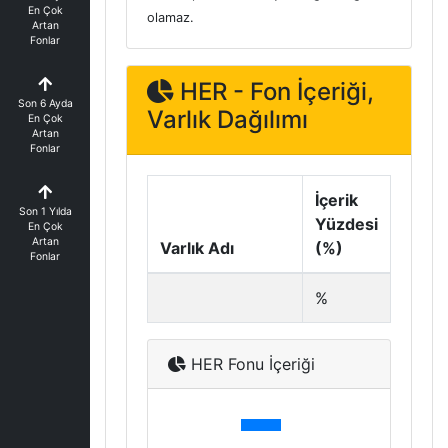
En Çok
olamaz.
Artan
Fonlar
HER - Fon İçeriği,
Son 6 Ayda
Varlık Dağılımı
En Çok
Artan
Fonlar
İçerik
Son 1 Yılda
Yüzdesi
En Çok
Artan
Varlık Adı
(%)
Fonlar
%
HER Fonu İçeriği