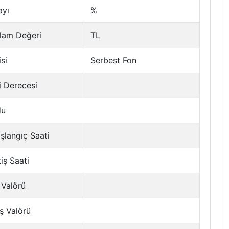
ayı
%
lam Değeri
TL
si
Serbest Fon
i Derecesi
du
şlangıç Saati
tiş Saati
 Valörü
ş Valörü