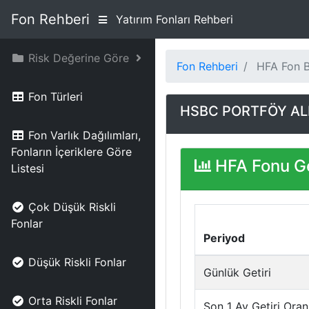
Fon Rehberi
Yatırım Fonları Rehberi
Risk Değerine Göre
Fon Rehberi
HFA Fon Bi
Fon Türleri
HSBC PORTFÖY ALL
Fon Varlık Dağılımları,
Fonların İçeriklere Göre
HFA Fonu Ge
Listesi
Çok Düşük Riskli
Fonlar
Periyod
Düşük Riskli Fonlar
Günlük Getiri
Orta Riskli Fonlar
Son 1 Ay Getiri Oran