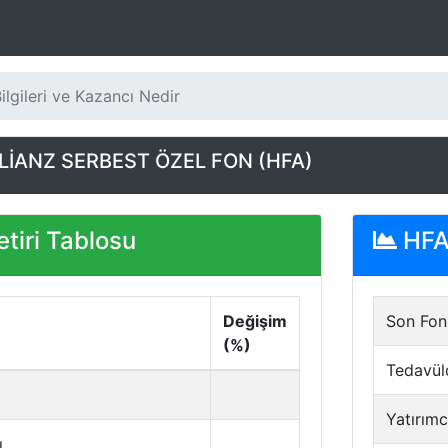
lgileri ve Kazancı Nedir
İANZ SERBEST ÖZEL FON (HFA)
tiri Tablosu
HFA 
Değişim
Son Fon 
(%)
Tedavül
Yatırımc
ı