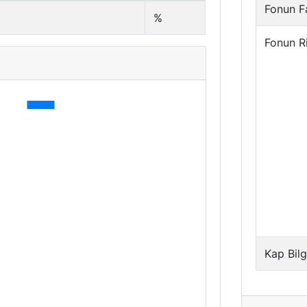
Fonun Fa
%
Fonun R
i
Kap Bilg