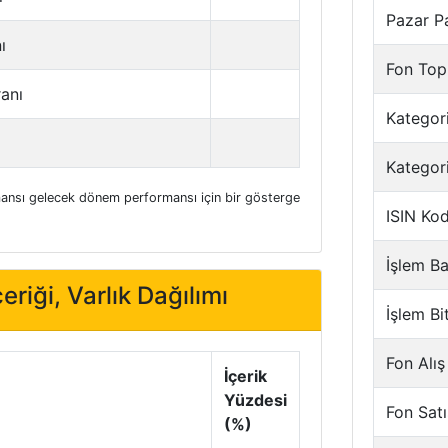
Pazar P
ı
Fon Top
ranı
Kategori
Kategor
nsı gelecek dönem performansı için bir gösterge
ISIN Ko
İşlem Ba
eriği, Varlık Dağılımı
İşlem Bi
Fon Alış
İçerik
Yüzdesi
Fon Satı
(%)