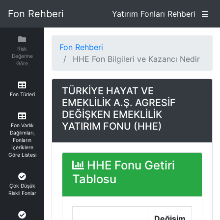
Fon Rehberi
Yatırım Fonları Rehberi
Fon Rehberi
Risk
Değerine
HHE Fon Bilgileri ve Kazancı Nedir
Göre
TÜRKİYE HAYAT VE
Fon Türleri
EMEKLİLİK A.Ş. AGRESİF
DEĞİŞKEN EMEKLİLİK
YATIRIM FONU (HHE)
Fon Varlık
Dağılımları,
Fonların
İçeriklere
Göre Listesi
HHE Fonu Getiri
Tablosu
Çok Düşük
Riskli Fonlar
Değişim