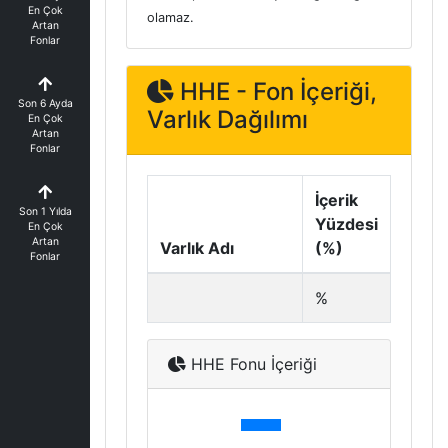
En Çok
olamaz.
Artan
Fonlar
HHE - Fon İçeriği,
Son 6 Ayda
Varlık Dağılımı
En Çok
Artan
Fonlar
İçerik
Son 1 Yılda
Yüzdesi
En Çok
Artan
Varlık Adı
(%)
Fonlar
%
HHE Fonu İçeriği