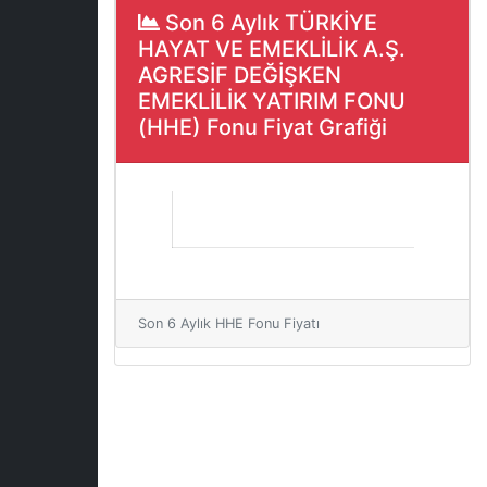
Son 6 Aylık TÜRKİYE
HAYAT VE EMEKLİLİK A.Ş.
AGRESİF DEĞİŞKEN
EMEKLİLİK YATIRIM FONU
(HHE) Fonu Fiyat Grafiği
Son 6 Aylık HHE Fonu Fiyatı