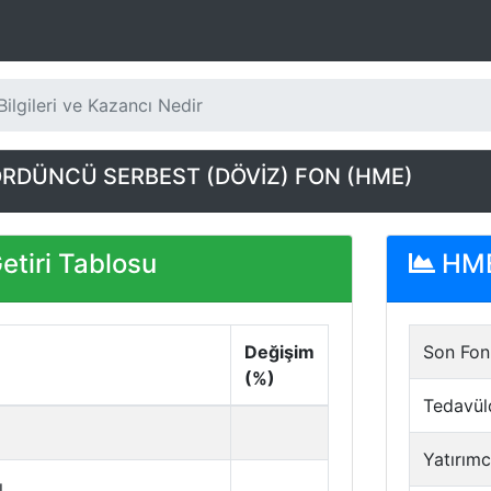
ilgileri ve Kazancı Nedir
RDÜNCÜ SERBEST (DÖVİZ) FON (HME)
tiri Tablosu
HME 
Değişim
Son Fon 
(%)
Tedavül
Yatırımc
ı