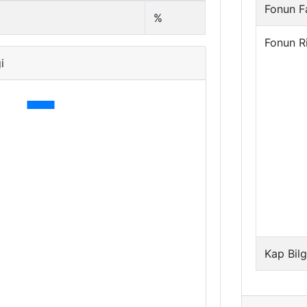
Fonun Fa
%
Fonun R
i
Kap Bilg