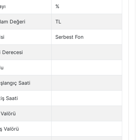
ayı
%
lam Değeri
TL
si
Serbest Fon
i Derecesi
du
şlangıç Saati
tiş Saati
 Valörü
ş Valörü