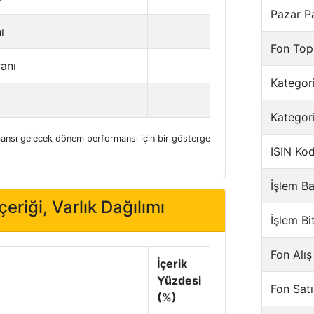
Pazar P
ı
Fon Top
ranı
Kategori
Kategor
nsı gelecek dönem performansı için bir gösterge
ISIN Ko
İşlem Ba
eriği, Varlık Dağılımı
İşlem Bi
Fon Alış
İçerik
Yüzdesi
Fon Satı
(%)