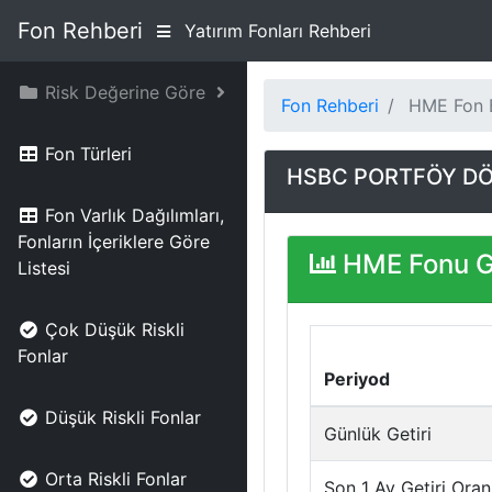
Fon Rehberi
Yatırım Fonları Rehberi
Risk Değerine Göre
Fon Rehberi
HME Fon B
Fon Türleri
HSBC PORTFÖY DÖ
Fon Varlık Dağılımları,
Fonların İçeriklere Göre
HME Fonu Ge
Listesi
Çok Düşük Riskli
Fonlar
Periyod
Düşük Riskli Fonlar
Günlük Getiri
Orta Riskli Fonlar
Son 1 Ay Getiri Oran