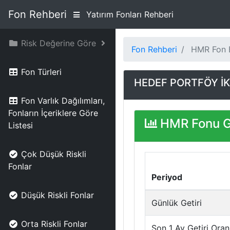
Fon Rehberi
Yatırım Fonları Rehberi
Risk Değerine Göre
Fon Rehberi
HMR Fon B
Fon Türleri
HEDEF PORTFÖY İ
Fon Varlık Dağılımları,
Fonların İçeriklere Göre
HMR Fonu Ge
Listesi
Çok Düşük Riskli
Fonlar
Periyod
Düşük Riskli Fonlar
Günlük Getiri
Orta Riskli Fonlar
Son 1 Ay Getiri Oran