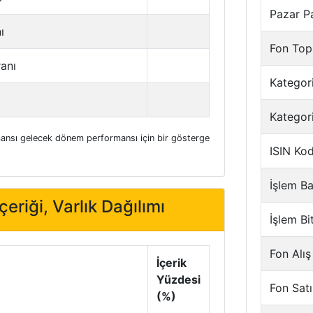
Pazar P
ı
Fon Top
ranı
Kategori
Kategor
nsı gelecek dönem performansı için bir gösterge
ISIN Ko
İşlem Ba
eriği, Varlık Dağılımı
İşlem Bi
Fon Alış
İçerik
Yüzdesi
Fon Satı
(%)