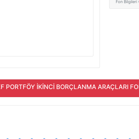
Fon Bilgiler
EF PORTFÖY İKİNCİ BORÇLANMA ARAÇLARI FONU