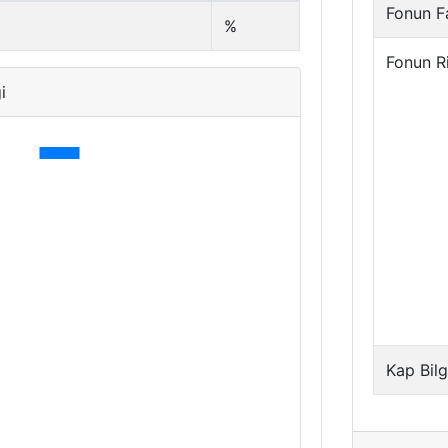
Fonun Fa
%
Fonun R
i
Kap Bilg