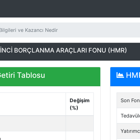
ilgileri ve Kazancı Nedir
KİNCİ BORÇLANMA ARAÇLARI FONU (HMR)
tiri Tablosu
HMR 
Değişim
Son Fon 
(%)
Tedavül
Yatırımc
ı