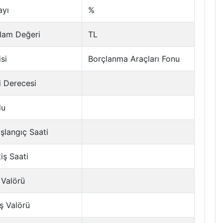
ayı
%
lam Değeri
TL
si
Borçlanma Araçları Fonu
i Derecesi
du
şlangıç Saati
tiş Saati
 Valörü
ş Valörü