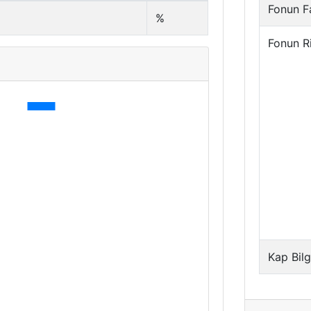
Fonun Fa
%
Fonun R
i
Kap Bilg