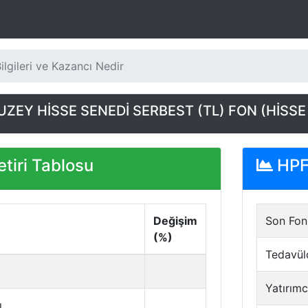
lgileri ve Kazancı Nedir
ZEY HİSSE SENEDİ SERBEST (TL) FON (HİSSE
tiri Tablosu
HPF 
Değişim
Son Fon 
(%)
Tedavül
Yatırımc
ı