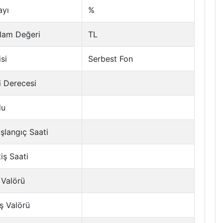
ayı
%
lam Değeri
TL
si
Serbest Fon
i Derecesi
du
şlangıç Saati
tiş Saati
 Valörü
ş Valörü