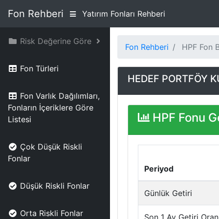
Fon Rehberi
Yatırım Fonları Rehberi
Risk Değerine Göre
Fon Rehberi
HPF Fon Bi
Fon Türleri
HEDEF PORTFÖY KU
Fon Varlık Dağılımları,
Fonların İçeriklere Göre
HPF Fonu Ge
Listesi
Çok Düşük Riskli
Fonlar
Periyod
Düşük Riskli Fonlar
Günlük Getiri
Orta Riskli Fonlar
Son 1 Ay Getiri Oran