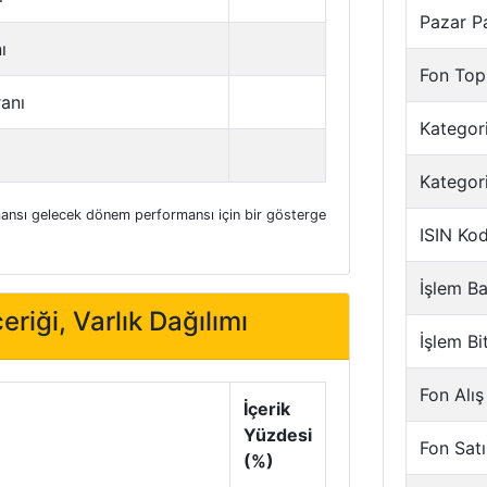
Pazar P
ı
Fon Top
ranı
Kategori
Kategor
nsı gelecek dönem performansı için bir gösterge
ISIN Ko
İşlem Ba
eriği, Varlık Dağılımı
İşlem Bi
Fon Alış
İçerik
Yüzdesi
Fon Satı
(%)