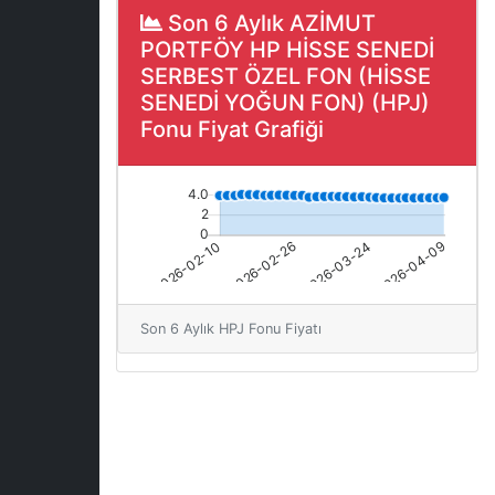
Son 6 Aylık AZİMUT
PORTFÖY HP HİSSE SENEDİ
SERBEST ÖZEL FON (HİSSE
SENEDİ YOĞUN FON) (HPJ)
Fonu Fiyat Grafiği
Son 6 Aylık HPJ Fonu Fiyatı