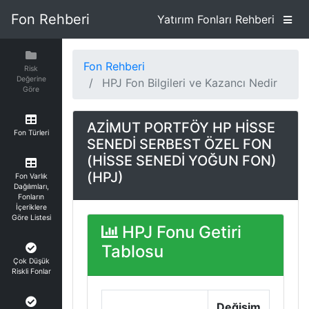
Fon Rehberi
Yatırım Fonları Rehberi
Fon Rehberi
Risk
Değerine
HPJ Fon Bilgileri ve Kazancı Nedir
Göre
AZİMUT PORTFÖY HP HİSSE
Fon Türleri
SENEDİ SERBEST ÖZEL FON
(HİSSE SENEDİ YOĞUN FON)
(HPJ)
Fon Varlık
Dağılımları,
Fonların
İçeriklere
Göre Listesi
HPJ Fonu Getiri
Tablosu
Çok Düşük
Riskli Fonlar
Değişim