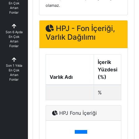
En Çok
olamaz.
Artan
Fonlar
HPJ - Fon İçeriği,
Son 6 Ayda
Varlık Dağılımı
En Çok
Artan
Fonlar
İçerik
Son 1 Yılda
Yüzdesi
En Çok
Artan
Varlık Adı
(%)
Fonlar
%
HPJ Fonu İçeriği