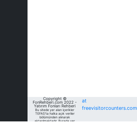
Copyright ©
at
FonRehberi.com 2022 -
Yatırım Fonları Rehberi
freevisitorcounters.com
Bu sitede yer alan içerikler
TEFAS'ta halka açık veriler
bölümünden alınarak
aktarılmaktadır. Burada yer
alan yatırım bilgi, yorum ve
tavsiyeleri yatırım danışmanlığı
kapsamında değildir. Bu
nedenle, sadece burada yer