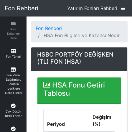
Fon Rehberi
Yatırım Fonları Rehberi
Fon Rehberi
Risk
Değerine
HSA Fon Bilgileri ve Kazancı Nedir
Göre
HSBC PORTFÖY DEĞİŞKEN
Fon Türleri
(TL) FON (HSA)
Fon Varlık
Dağılımları,
HSA Fonu Getiri
Fonların
İçeriklere
Tablosu
Göre Listesi
Çok Düşük
Riskli Fonlar
Değişim
Periyod
(%)