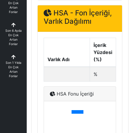
En Çok
Artan
HSA - Fon İçeriği,
Fonlar
Varlık Dağılımı
Son 6 Ayda
En Çok
Artan
Fonlar
İçerik
Yüzdesi
Varlık Adı
(%)
Son 1 Yılda
En Çok
Artan
%
Fonlar
HSA Fonu İçeriği