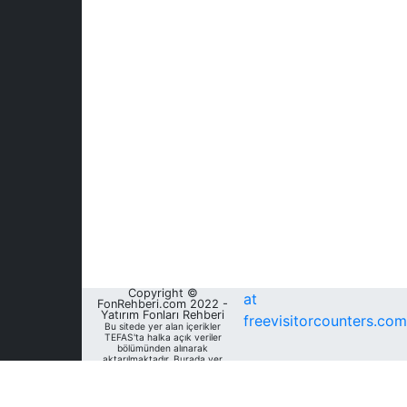
Copyright ©
at
FonRehberi.com 2022 -
Yatırım Fonları Rehberi
freevisitorcounters.com
Bu sitede yer alan içerikler
TEFAS'ta halka açık veriler
bölümünden alınarak
aktarılmaktadır. Burada yer
alan yatırım bilgi, yorum ve
tavsiyeleri yatırım danışmanlığı
kapsamında değildir. Bu
nedenle, sadece burada yer