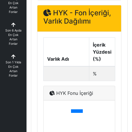
En Çok
Artan
HYK - Fon İçeriği,
Fonlar
Varlık Dağılımı
Son 6 Ayda
En Çok
Artan
Fonlar
İçerik
Yüzdesi
Varlık Adı
(%)
Son 1 Yılda
En Çok
Artan
%
Fonlar
HYK Fonu İçeriği