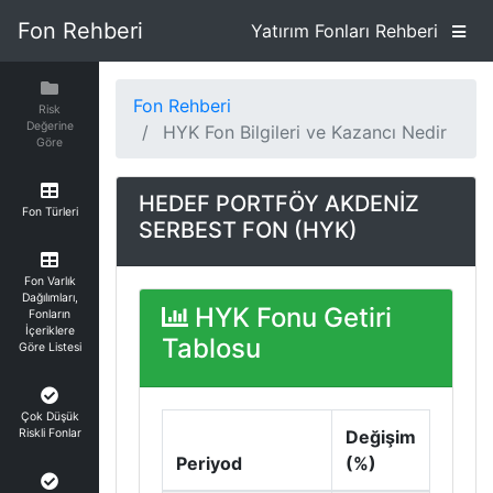
Fon Rehberi
Yatırım Fonları Rehberi
Fon Rehberi
Risk
Değerine
HYK Fon Bilgileri ve Kazancı Nedir
Göre
HEDEF PORTFÖY AKDENİZ
Fon Türleri
SERBEST FON (HYK)
Fon Varlık
Dağılımları,
HYK Fonu Getiri
Fonların
İçeriklere
Tablosu
Göre Listesi
Çok Düşük
Riskli Fonlar
Değişim
Periyod
(%)