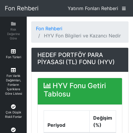
Fon Rehberi
Yatırım Fonları Rehberi
Fon Rehberi
Risk
Değerine
HYV Fon Bilgileri ve Kazancı Nedir
Göre
HEDEF PORTFÖY PARA
Fon Türleri
PİYASASI (TL) FONU (HYV)
Fon Varlık
Dağılımları,
HYV Fonu Getiri
Fonların
İçeriklere
Tablosu
Göre Listesi
Çok Düşük
Riskli Fonlar
Değişim
Periyod
(%)