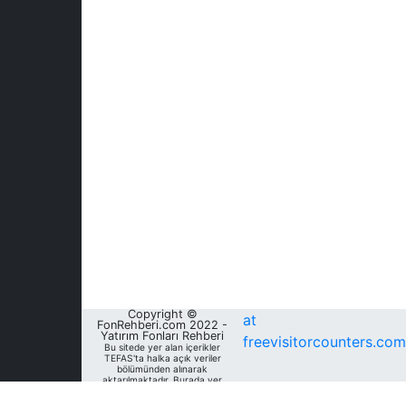
Copyright ©
at
FonRehberi.com 2022 -
Yatırım Fonları Rehberi
freevisitorcounters.com
Bu sitede yer alan içerikler
TEFAS'ta halka açık veriler
bölümünden alınarak
aktarılmaktadır. Burada yer
alan yatırım bilgi, yorum ve
tavsiyeleri yatırım danışmanlığı