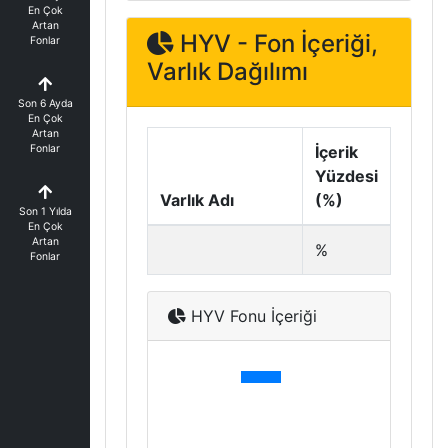
En Çok
Artan
HYV - Fon İçeriği,
Fonlar
Varlık Dağılımı
Son 6 Ayda
En Çok
Artan
Fonlar
İçerik
Yüzdesi
Varlık Adı
(%)
Son 1 Yılda
En Çok
Artan
%
Fonlar
HYV Fonu İçeriği