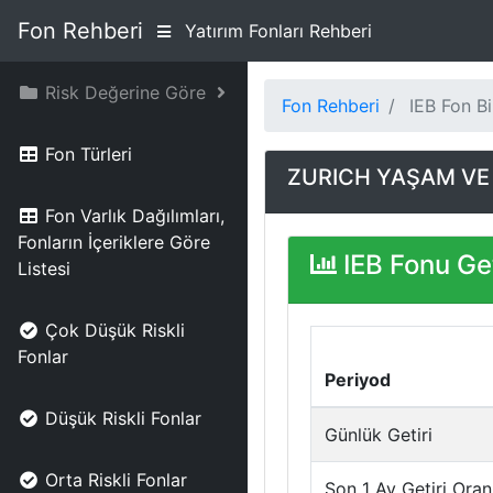
Fon Rehberi
Yatırım Fonları Rehberi
Risk Değerine Göre
Fon Rehberi
IEB Fon Bi
Fon Türleri
ZURICH YAŞAM VE E
Fon Varlık Dağılımları,
Fonların İçeriklere Göre
IEB Fonu Get
Listesi
Çok Düşük Riskli
Fonlar
Periyod
Düşük Riskli Fonlar
Günlük Getiri
Orta Riskli Fonlar
Son 1 Ay Getiri Oran