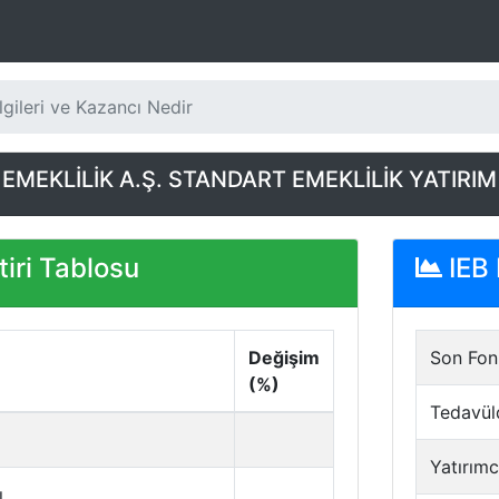
lgileri ve Kazancı Nedir
MEKLİLİK A.Ş. STANDART EMEKLİLİK YATIRIM
iri Tablosu
IEB 
Değişim
Son Fon 
(%)
Tedavül
Yatırımc
ı