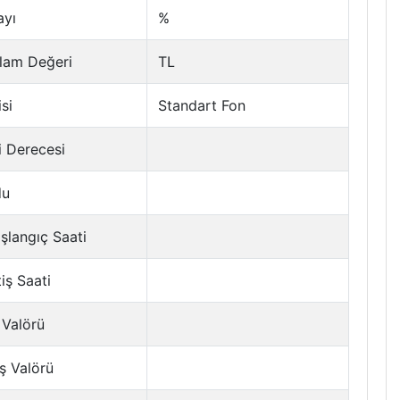
ayı
%
lam Değeri
TL
si
Standart Fon
i Derecesi
du
şlangıç Saati
tiş Saati
 Valörü
ş Valörü