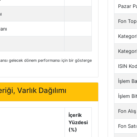
Pazar P
ı
Fon Top
ranı
Kategori
Kategor
nsı gelecek dönem performansı için bir gösterge
ISIN Ko
İşlem Ba
riği, Varlık Dağılımı
İşlem Bi
Fon Alış
İçerik
Yüzdesi
Fon Satı
(%)