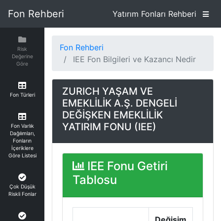
Fon Rehberi
Yatırım Fonları Rehberi
Fon Rehberi
Risk
Değerine
IEE Fon Bilgileri ve Kazancı Nedir
Göre
ZURICH YAŞAM VE
Fon Türleri
EMEKLİLİK A.Ş. DENGELİ
DEĞİŞKEN EMEKLİLİK
YATIRIM FONU (IEE)
Fon Varlık
Dağılımları,
Fonların
İçeriklere
Göre Listesi
IEE Fonu Getiri
Tablosu
Çok Düşük
Riskli Fonlar
Değişim