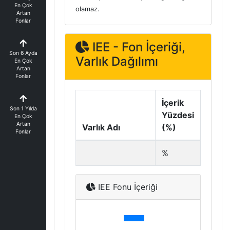
En Çok
olamaz.
Artan
Fonlar
IEE - Fon İçeriği,
Son 6 Ayda
Varlık Dağılımı
En Çok
Artan
Fonlar
İçerik
Son 1 Yılda
Yüzdesi
En Çok
Artan
Varlık Adı
(%)
Fonlar
%
IEE Fonu İçeriği