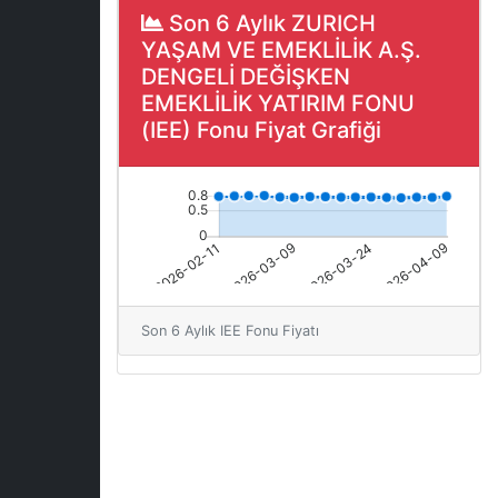
Son 6 Aylık ZURICH
YAŞAM VE EMEKLİLİK A.Ş.
DENGELİ DEĞİŞKEN
EMEKLİLİK YATIRIM FONU
(IEE) Fonu Fiyat Grafiği
Son 6 Aylık IEE Fonu Fiyatı