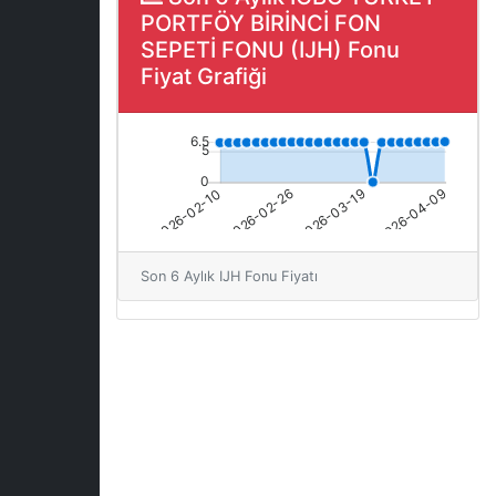
PORTFÖY BİRİNCİ FON
SEPETİ FONU (IJH) Fonu
Fiyat Grafiği
Son 6 Aylık IJH Fonu Fiyatı