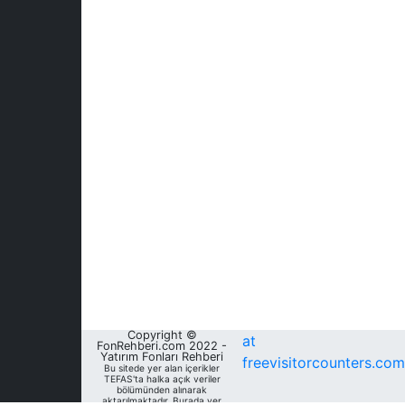
Copyright ©
at
FonRehberi.com 2022 -
Yatırım Fonları Rehberi
freevisitorcounters.com
Bu sitede yer alan içerikler
TEFAS'ta halka açık veriler
bölümünden alınarak
aktarılmaktadır. Burada yer