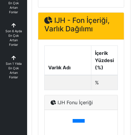
En Çok
Artan
Fonlar
IJH - Fon İçeriği,
Varlık Dağılımı
Son 6 Ayda
En Çok
Artan
Fonlar
İçerik
Yüzdesi
Son 1 Yılda
Varlık Adı
(%)
En Çok
Artan
Fonlar
%
IJH Fonu İçeriği