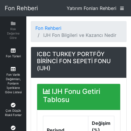
Fon Rehberi
Yatırım Fonları Rehberi
Fon Rehberi
Risk
Değerine
IJH Fon Bilgileri ve Kazancı Nedir
Göre
ICBC TURKEY PORTFÖY
Fon Türleri
BİRİNCİ FON SEPETİ FONU
(IJH)
Fon Varlık
Dağılımları,
Fonların
İçeriklere
IJH Fonu Getiri
Göre Listesi
Tablosu
Çok Düşük
Riskli Fonlar
Değişim
Periyod
(%)