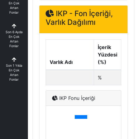
En Çok
Artan
IKP - Fon İçeriği,
Fonlar
Varlık Dağılımı
Son 6 Ayda
En Çok
Artan
Fonlar
İçerik
Yüzdesi
Varlık Adı
(%)
Son 1 Yılda
En Çok
Artan
%
Fonlar
IKP Fonu İçeriği