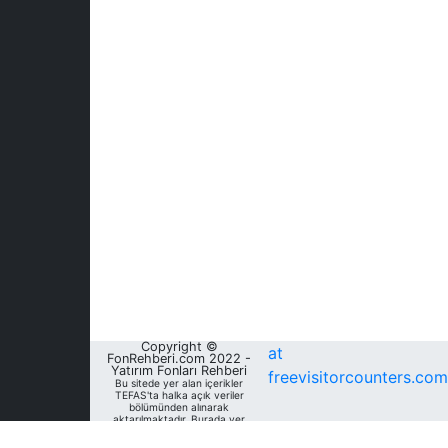
Copyright ©
at
FonRehberi.com 2022 -
Yatırım Fonları Rehberi
freevisitorcounters.com
Bu sitede yer alan içerikler
TEFAS'ta halka açık veriler
bölümünden alınarak
aktarılmaktadır. Burada yer
alan yatırım bilgi, yorum ve
tavsiyeleri yatırım danışmanlığı