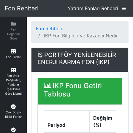
Fon Rehberi
Yatırım Fonları Rehberi
Fon Rehberi
Risk
Değerine
IKP Fon Bilgileri ve Kazancı Nedir
Göre
İŞ PORTFÖY YENİLENEBİLİR
Fon Türleri
ENERJİ KARMA FON (IKP)
Fon Varlık
Dağılımları,
IKP Fonu Getiri
Fonların
İçeriklere
Tablosu
Göre Listesi
Çok Düşük
Riskli Fonlar
Değişim
Periyod
(%)