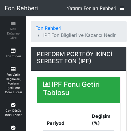
Fon Rehberi
Yatırım Fonları Rehberi
Fon Rehberi
Risk
Değerine
IPF Fon Bilgileri ve Kazancı Nedir
Göre
PERFORM PORTFÖY İKİNCİ
Fon Türleri
SERBEST FON (IPF)
Fon Varlık
Dağılımları,
IPF Fonu Getiri
Fonların
İçeriklere
Tablosu
Göre Listesi
Çok Düşük
Riskli Fonlar
Değişim
Periyod
(%)