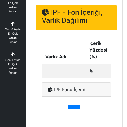
En Çok
Artan
IPF - Fon İçeriği,
Fonlar
Varlık Dağılımı
Son 6 Ayda
En Çok
Artan
Fonlar
İçerik
Yüzdesi
Varlık Adı
(%)
Son 1 Yılda
En Çok
Artan
%
Fonlar
IPF Fonu İçeriği