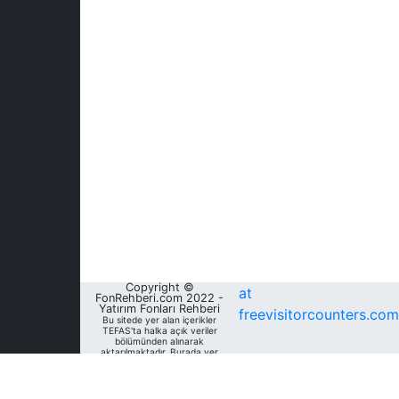
Copyright ©
at
FonRehberi.com 2022 -
Yatırım Fonları Rehberi
freevisitorcounters.com
Bu sitede yer alan içerikler
TEFAS'ta halka açık veriler
bölümünden alınarak
aktarılmaktadır. Burada yer
alan yatırım bilgi, yorum ve
tavsiyeleri yatırım danışmanlığı
kapsamında değildir. Bu
nedenle, sadece burada yer