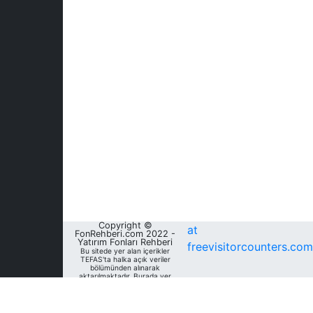
Copyright ©
at
FonRehberi.com 2022 -
Yatırım Fonları Rehberi
freevisitorcounters.com
Bu sitede yer alan içerikler
TEFAS'ta halka açık veriler
bölümünden alınarak
aktarılmaktadır. Burada yer
alan yatırım bilgi, yorum ve
tavsiyeleri yatırım danışmanlığı
kapsamında değildir. Bu
nedenle, sadece burada yer