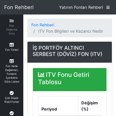
Fon Rehberi
Yatırım Fonları Rehberi
Fon Rehberi
Risk
Değerine
ITV Fon Bilgileri ve Kazancı Nedir
Göre
İŞ PORTFÖY ALTINCI
Fon Türleri
SERBEST (DÖVİZ) FON (ITV)
Fon Varlık
Dağılımları,
ITV Fonu Getiri
Fonların
İçeriklere
Tablosu
Göre Listesi
Çok Düşük
Riskli Fonlar
Değişim
Periyod
(%)