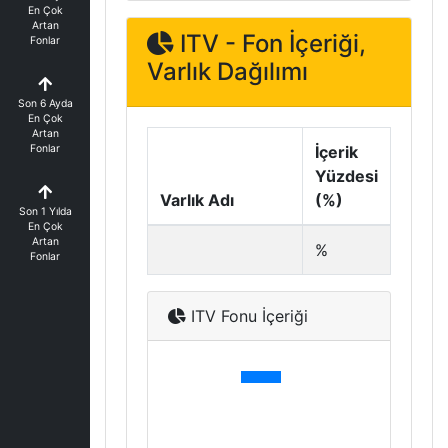
En Çok
Artan
ITV - Fon İçeriği,
Fonlar
Varlık Dağılımı
Son 6 Ayda
En Çok
Artan
Fonlar
İçerik
Yüzdesi
Varlık Adı
(%)
Son 1 Yılda
En Çok
Artan
%
Fonlar
ITV Fonu İçeriği