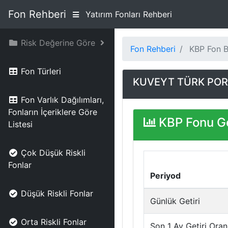
Fon Rehberi
Yatırım Fonları Rehberi
Risk Değerine Göre
Fon Rehberi
KBP Fon Bi
Fon Türleri
KUVEYT TÜRK PORT
Fon Varlık Dağılımları,
Fonların İçeriklere Göre
KBP Fonu Ge
Listesi
Çok Düşük Riskli
Fonlar
Periyod
Düşük Riskli Fonlar
Günlük Getiri
Orta Riskli Fonlar
Son 1 Ay Getiri Oran