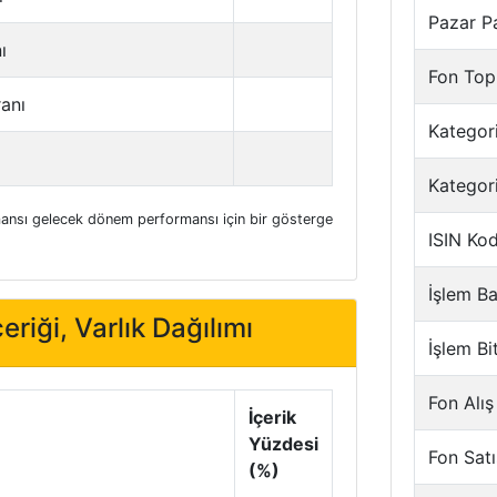
Pazar P
ı
Fon Top
ranı
Kategori
Kategor
nsı gelecek dönem performansı için bir gösterge
ISIN Ko
İşlem Ba
eriği, Varlık Dağılımı
İşlem Bi
Fon Alış
İçerik
Yüzdesi
Fon Satı
(%)