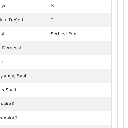
ayı
%
lam Değeri
TL
si
Serbest Fon
i Derecesi
du
şlangıç Saati
tiş Saati
 Valörü
ş Valörü