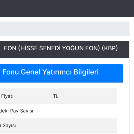
 FON (HİSSE SENEDİ YOĞUN FON) (KBP)
Fonu Genel Yatırımcı Bilgileri
Fiyatı
TL
deki Pay Sayısı
ı Sayısı