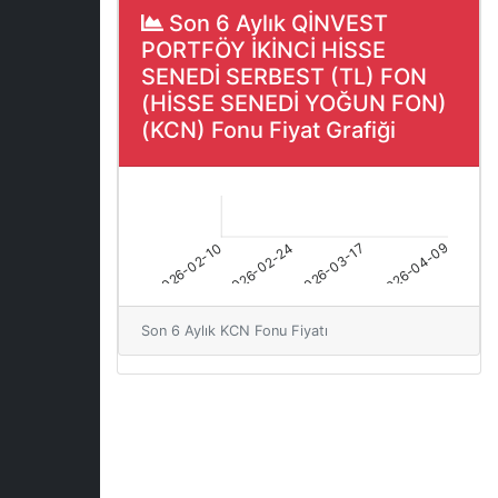
Son 6 Aylık QİNVEST
PORTFÖY İKİNCİ HİSSE
SENEDİ SERBEST (TL) FON
(HİSSE SENEDİ YOĞUN FON)
(KCN) Fonu Fiyat Grafiği
Son 6 Aylık KCN Fonu Fiyatı