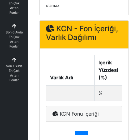
En Çok
olamaz.
Artan
Fonlar
KCN - Fon İçeriği,
Son 6 Ayda
Varlık Dağılımı
En Çok
Artan
Fonlar
İçerik
Son 1 Yılda
Yüzdesi
En Çok
Artan
Varlık Adı
(%)
Fonlar
%
KCN Fonu İçeriği