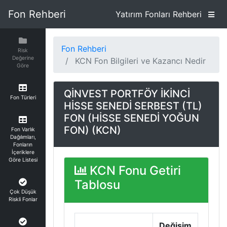
Fon Rehberi
Yatırım Fonları Rehberi
Fon Rehberi
Risk
Değerine
KCN Fon Bilgileri ve Kazancı Nedir
Göre
QİNVEST PORTFÖY İKİNCİ
Fon Türleri
HİSSE SENEDİ SERBEST (TL)
FON (HİSSE SENEDİ YOĞUN
FON) (KCN)
Fon Varlık
Dağılımları,
Fonların
İçeriklere
Göre Listesi
KCN Fonu Getiri
Tablosu
Çok Düşük
Riskli Fonlar
Değişim