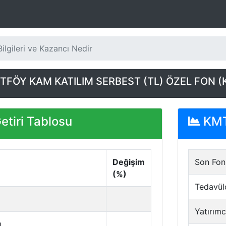
ilgileri ve Kazancı Nedir
FÖY KAM KATILIM SERBEST (TL) ÖZEL FON (
tiri Tablosu
KMT 
Değişim
Son Fon 
(%)
Tedavül
Yatırımc
ı