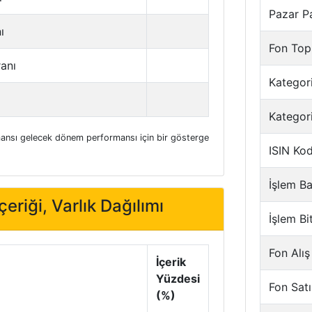
Pazar P
ı
Fon Top
ranı
Kategori
Kategor
nsı gelecek dönem performansı için bir gösterge
ISIN Ko
İşlem Ba
eriği, Varlık Dağılımı
İşlem Bi
Fon Alış
İçerik
Yüzdesi
Fon Satı
(%)