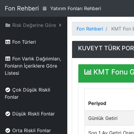
Fon Rehberi
Yatırım Fonları Rehberi
Risk Değerine Göre
Fon Rehberi
KMT Fon B
Fon Türleri
KUVEYT TÜRK PORT
Fon Varlık Dağılımları,
Fonların İçeriklere Göre
KMT Fonu Ge
Listesi
Çok Düşük Riskli
Fonlar
Periyod
Düşük Riskli Fonlar
Günlük Getiri
Orta Riskli Fonlar
Son 1 Ay Getiri Oran