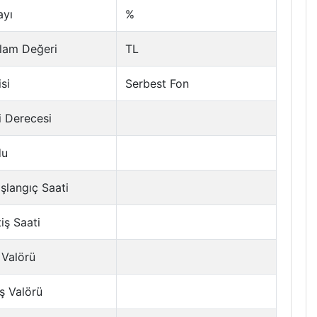
ayı
%
lam Değeri
TL
si
Serbest Fon
i Derecesi
du
şlangıç Saati
tiş Saati
 Valörü
ş Valörü