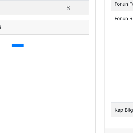
Fonun Fa
%
Fonun R
i
Kap Bilg