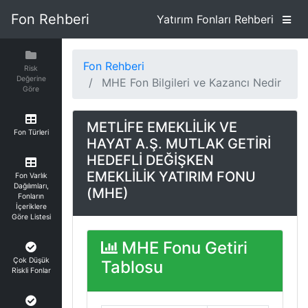
Fon Rehberi
Yatırım Fonları Rehberi
Fon Rehberi
Risk
Değerine
MHE Fon Bilgileri ve Kazancı Nedir
Göre
METLİFE EMEKLİLİK VE
Fon Türleri
HAYAT A.Ş. MUTLAK GETİRİ
HEDEFLİ DEĞİŞKEN
EMEKLİLİK YATIRIM FONU
Fon Varlık
Dağılımları,
(MHE)
Fonların
İçeriklere
Göre Listesi
MHE Fonu Getiri
Çok Düşük
Tablosu
Riskli Fonlar