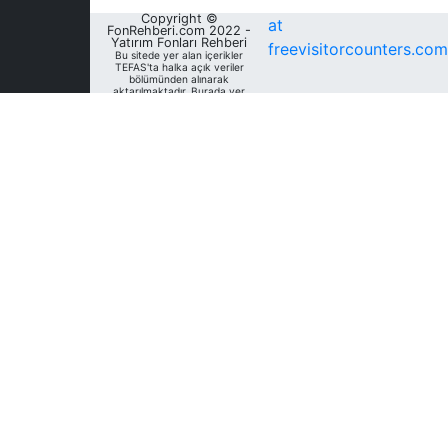
Copyright ©
at
FonRehberi.com 2022 -
Yatırım Fonları Rehberi
freevisitorcounters.com
Bu sitede yer alan içerikler
TEFAS'ta halka açık veriler
bölümünden alınarak
aktarılmaktadır. Burada yer
alan yatırım bilgi, yorum ve
tavsiyeleri yatırım danışmanlığı
kapsamında değildir. Bu
nedenle, sadece burada yer
alan bilgilere dayanılarak
yatırım kararı verilmesi
beklentilerinize uygun
sonuçlar doğurmayabilir. Fon
Rehberi, bu sitede yer alan
bilgilerin; doğru, yeterli,
eksiksiz ve güncel olduğunu
garanti etmemektedir.
Sitedeki fonlara ait tarihsel
veri, analiz ve raporlar, ilgili
fonların Fon Rehberi Veri
Tabanı'nda mevcut unvan,
kategori ve türler dikkate
alınarak sunulmakta olup
geçmiş dönem/ dönemlerdeki
unvan, kategori ve türleri
açısından farklılık gösterebilir.
Analizler geçmişe dönük tür
değişimleri dikkate alınmadan,
mevcut türler baz alınarak
oluşturulmaktadır. Bu sitede
yer alan bilgileri kullananlar;
bilgilerdeki eksiklik ve/veya
hatalardan dolayı Fon
Rehberi'nın sorumlu olmadığını