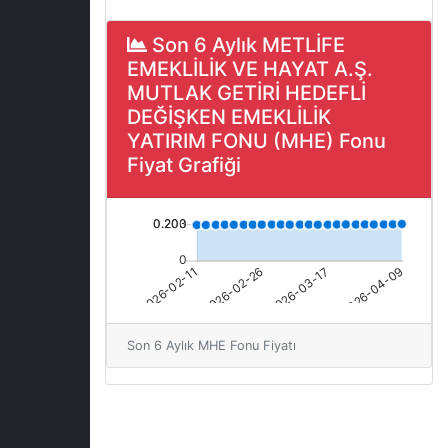
Son 6 Aylık METLİFE
EMEKLİLİK VE HAYAT A.Ş.
MUTLAK GETİRİ HEDEFLİ
DEĞİŞKEN EMEKLİLİK
YATIRIM FONU (MHE) Fonu
Fiyat Grafiği
Son 6 Aylık MHE Fonu Fiyatı