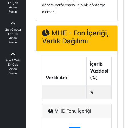
En Çok
dönem performansı için bir gösterge
Artan
Fonlar
olamaz.
Son 6 Ayda
MHE - Fon İçeriği,
En Çok
Artan
Varlık Dağılımı
Fonlar
Son 1 Yılda
İçerik
En Çok
Artan
Yüzdesi
Fonlar
Varlık Adı
(%)
%
MHE Fonu İçeriği