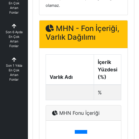
En Çok
olamaz.
Artan
Fonlar
MHN - Fon İçeriği,
Son 6 Ayda
Varlık Dağılımı
En Çok
Artan
Fonlar
İçerik
Son 1 Yılda
Yüzdesi
En Çok
Artan
Varlık Adı
(%)
Fonlar
%
MHN Fonu İçeriği