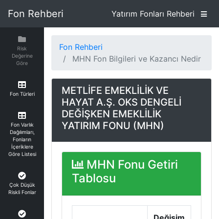
Fon Rehberi
Yatırım Fonları Rehberi
Fon Rehberi
Risk
Değerine
MHN Fon Bilgileri ve Kazancı Nedir
Göre
METLİFE EMEKLİLİK VE
Fon Türleri
HAYAT A.Ş. OKS DENGELİ
DEĞİŞKEN EMEKLİLİK
YATIRIM FONU (MHN)
Fon Varlık
Dağılımları,
Fonların
İçeriklere
Göre Listesi
MHN Fonu Getiri
Tablosu
Çok Düşük
Riskli Fonlar
Değişim