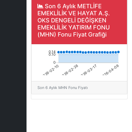
Son 6 Aylık METLİFE
EMEKLİLİK VE HAYAT A.Ş.
OKS DENGELİ DEĞİŞKEN
EMEKLİLİK YATIRIM FONU
(MHN) Fonu Fiyat Grafiği
Son 6 Aylık MHN Fonu Fiyatı