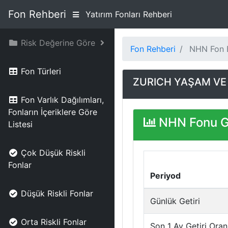
Fon Rehberi
Yatırım Fonları Rehberi
Risk Değerine Göre
Fon Rehberi
NHN Fon B
Fon Türleri
ZURICH YAŞAM VE E
Fon Varlık Dağılımları,
Fonların İçeriklere Göre
NHN Fonu Ge
Listesi
Çok Düşük Riskli
Fonlar
Periyod
Düşük Riskli Fonlar
Günlük Getiri
Orta Riskli Fonlar
Son 1 Ay Getiri Oran