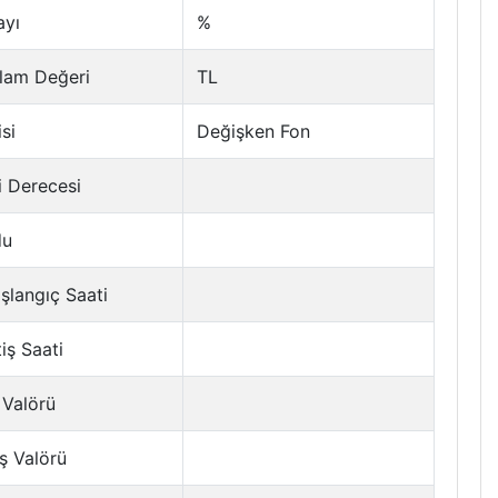
ayı
%
lam Değeri
TL
si
Değişken Fon
i Derecesi
du
şlangıç Saati
tiş Saati
 Valörü
ş Valörü