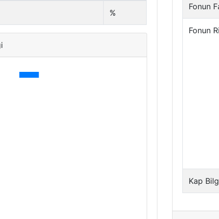
Fonun Fa
%
Fonun R
i
Kap Bilg