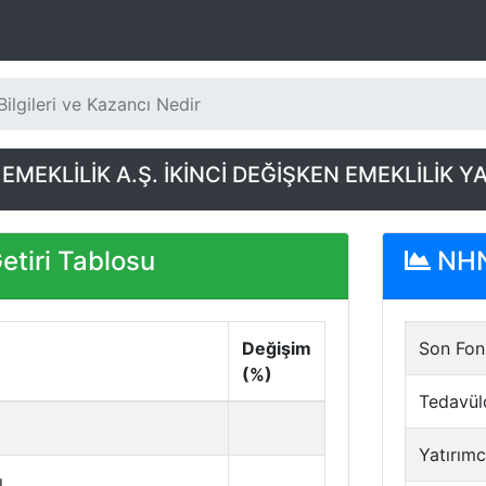
ilgileri ve Kazancı Nedir
MEKLİLİK A.Ş. İKİNCİ DEĞİŞKEN EMEKLİLİK Y
tiri Tablosu
NHN 
Değişim
Son Fon 
(%)
Tedavül
Yatırımc
ı