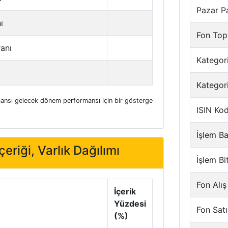
Pazar P
ı
Fon Top
ranı
Kategori
Kategor
nsı gelecek dönem performansı için bir gösterge
ISIN Ko
İşlem Ba
eriği, Varlık Dağılımı
İşlem Bi
Fon Alış
İçerik
Yüzdesi
Fon Satı
(%)