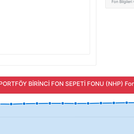
Fon Bilgiler
 PORTFÖY BİRİNCİ FON SEPETİ FONU (NHP) Fonu 