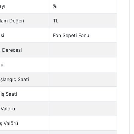
ayı
%
lam Değeri
TL
si
Fon Sepeti Fonu
i Derecesi
du
şlangıç Saati
tiş Saati
 Valörü
ş Valörü