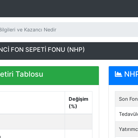
ilgileri ve Kazancı Nedir
NCİ FON SEPETİ FONU (NHP)
tiri Tablosu
NHP 
Değişim
Son Fon 
(%)
Tedavül
Yatırımc
ı