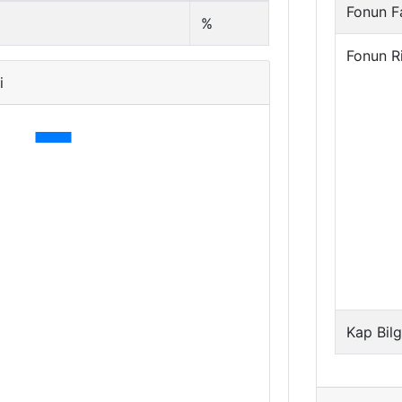
Fonun Fa
%
Fonun R
i
Kap Bilg