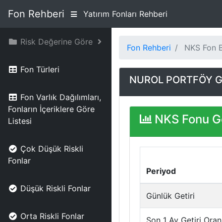
Fon Rehberi
Yatırım Fonları Rehberi
Risk Değerine Göre
Fon Rehberi
NKS Fon Bi
Fon Türleri
NUROL PORTFÖY G
Fon Varlık Dağılımları,
Fonların İçeriklere Göre
NKS Fonu Ge
Listesi
Çok Düşük Riskli
Fonlar
Periyod
Düşük Riskli Fonlar
Günlük Getiri
Orta Riskli Fonlar
Son 1 Ay Getiri Oran