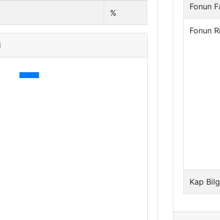
Fonun Fa
%
Fonun R
i
Kap Bilg