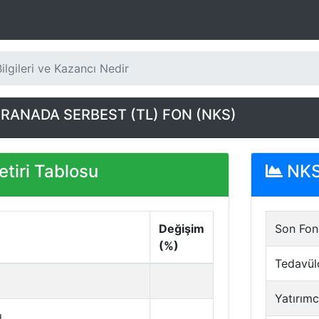
lgileri ve Kazancı Nedir
RANADA SERBEST (TL) FON (NKS)
tiri Tablosu
NKS 
Değişim
Son Fon 
(%)
Tedavül
Yatırımc
ı