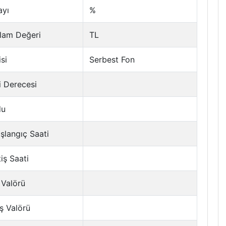
ayı
%
lam Değeri
TL
si
Serbest Fon
i Derecesi
du
şlangıç Saati
tiş Saati
 Valörü
ş Valörü