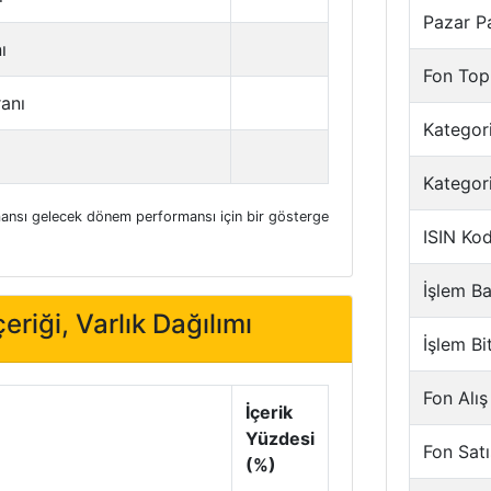
Pazar P
ı
Fon Top
ranı
Kategori
Kategor
nsı gelecek dönem performansı için bir gösterge
ISIN Ko
İşlem Ba
eriği, Varlık Dağılımı
İşlem Bi
Fon Alış
İçerik
Yüzdesi
Fon Satı
(%)