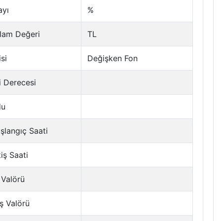
ayı
%
lam Değeri
TL
si
Değişken Fon
i Derecesi
du
şlangıç Saati
tiş Saati
 Valörü
ş Valörü