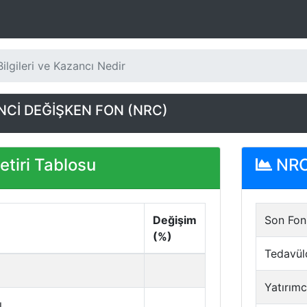
ilgileri ve Kazancı Nedir
NCİ DEĞİŞKEN FON (NRC)
tiri Tablosu
NRC 
Değişim
Son Fon 
(%)
Tedavül
Yatırımc
ı