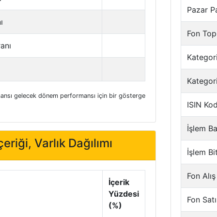
Pazar P
ı
Fon Top
ranı
Kategori
Kategor
nsı gelecek dönem performansı için bir gösterge
ISIN Ko
İşlem Ba
eriği, Varlık Dağılımı
İşlem Bi
Fon Alış
İçerik
Yüzdesi
Fon Satı
(%)