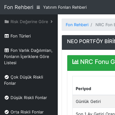
Fon Rehberi
Yatırım Fonları Rehberi
Risk Değerine Göre
Fon Rehberi
NRC Fon B
Fon Türleri
NEO PORTFÖY BİRİ
Fon Varlık Dağılımları,
Fonların İçeriklere Göre
NRC Fonu Ge
Listesi
Çok Düşük Riskli
Fonlar
Periyod
Düşük Riskli Fonlar
Günlük Getiri
Orta Riskli Fonlar
Son 1 Ay Getiri Oran