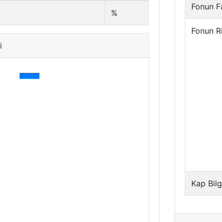
Fonun Fa
%
Fonun R
i
Kap Bilg