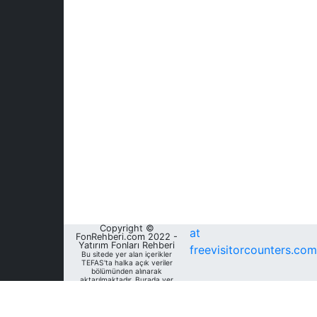
Copyright ©
at
FonRehberi.com 2022 -
Yatırım Fonları Rehberi
freevisitorcounters.com
Bu sitede yer alan içerikler
TEFAS'ta halka açık veriler
bölümünden alınarak
aktarılmaktadır. Burada yer
alan yatırım bilgi, yorum ve
tavsiyeleri yatırım danışmanlığı
kapsamında değildir. Bu
nedenle, sadece burada yer