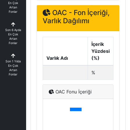
En Çok
Artan
OAC - Fon İçeriği,
Fonlar
Varlık Dağılımı
Son 6 Ayda
En Çok
Artan
Fonlar
İçerik
Yüzdesi
Varlık Adı
(%)
Son 1 Yılda
En Çok
Artan
%
Fonlar
OAC Fonu İçeriği