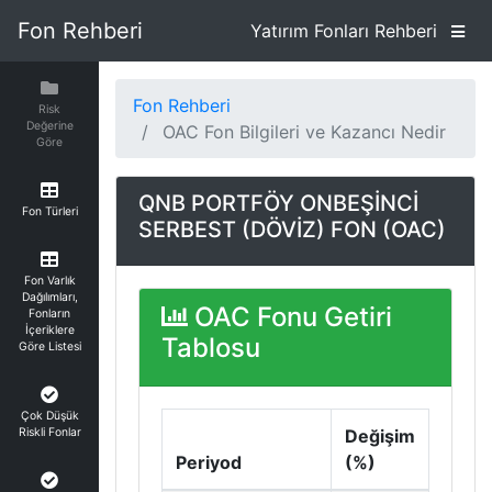
Fon Rehberi
Yatırım Fonları Rehberi
Fon Rehberi
Risk
Değerine
OAC Fon Bilgileri ve Kazancı Nedir
Göre
QNB PORTFÖY ONBEŞİNCİ
Fon Türleri
SERBEST (DÖVİZ) FON (OAC)
Fon Varlık
Dağılımları,
OAC Fonu Getiri
Fonların
İçeriklere
Tablosu
Göre Listesi
Çok Düşük
Riskli Fonlar
Değişim
Periyod
(%)