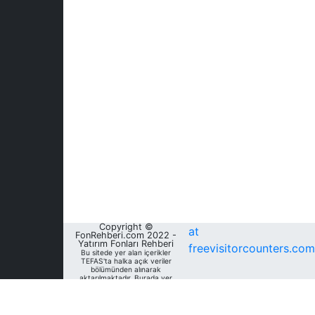
Copyright ©
at
FonRehberi.com 2022 -
Yatırım Fonları Rehberi
freevisitorcounters.com
Bu sitede yer alan içerikler
TEFAS'ta halka açık veriler
bölümünden alınarak
aktarılmaktadır. Burada yer
alan yatırım bilgi, yorum ve
tavsiyeleri yatırım danışmanlığı
kapsamında değildir. Bu
nedenle, sadece burada yer