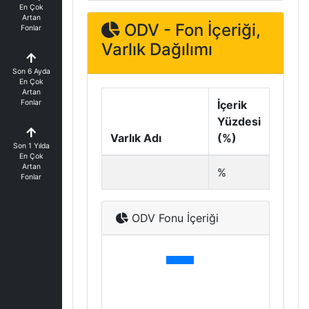
En Çok
Artan
ODV - Fon İçeriği,
Fonlar
Varlık Dağılımı
Son 6 Ayda
En Çok
Artan
Fonlar
İçerik
Yüzdesi
Varlık Adı
(%)
Son 1 Yılda
En Çok
Artan
%
Fonlar
ODV Fonu İçeriği