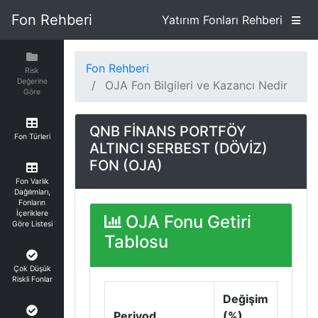
Fon Rehberi
Yatırım Fonları Rehberi
Fon Rehberi
Risk
Değerine
OJA Fon Bilgileri ve Kazancı Nedir
Göre
QNB FİNANS PORTFÖY
Fon Türleri
ALTINCI SERBEST (DÖVİZ)
FON (OJA)
Fon Varlık
Dağılımları,
Fonların
İçeriklere
OJA Fonu Getiri
Göre Listesi
Tablosu
Çok Düşük
Riskli Fonlar
Değişim
Periyod
(%)