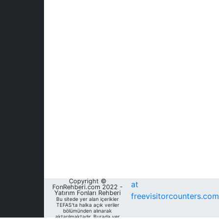
Copyright ©
at
FonRehberi.com 2022 -
Yatırım Fonları Rehberi
freevisitorcounters.com
Bu sitede yer alan içerikler
TEFAS'ta halka açık veriler
bölümünden alınarak
aktarılmaktadır. Burada yer