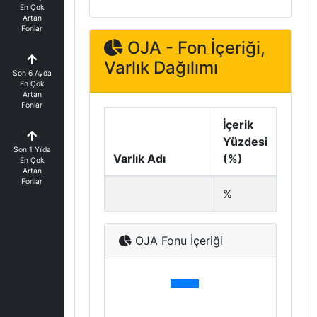
En Çok
Artan
Fonlar
OJA - Fon İçeriği,
Varlık Dağılımı
Son 6 Ayda
En Çok
Artan
Fonlar
İçerik
Yüzdesi
Son 1 Yılda
Varlık Adı
(%)
En Çok
Artan
Fonlar
%
OJA Fonu İçeriği