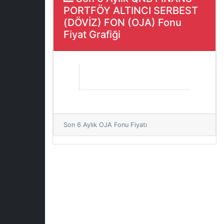
PORTFÖY ALTINCI SERBEST
(DÖVİZ) FON (OJA) Fonu
Fiyat Grafiği
Son 6 Aylık OJA Fonu Fiyatı