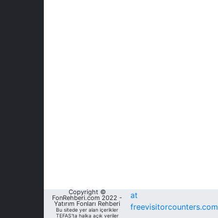
Copyright ©
at
FonRehberi.com 2022 -
Yatırım Fonları Rehberi
freevisitorcounters.com
Bu sitede yer alan içerikler
TEFAS'ta halka açık veriler