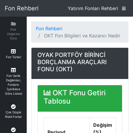
Fon Rehberi
Yatırım Fonları Rehberi
Fon Rehberi
Risk
Değerine
OKT Fon Bilgileri ve Kazancı Nedir
Göre
OYAK PORTFÖY BİRİNCİ
Fon Türleri
BORÇLANMA ARAÇLARI
FONU (OKT)
Fon Varlık
Dağılımları,
Fonların
İçeriklere
OKT Fonu Getiri
Göre Listesi
Tablosu
Çok Düşük
Riskli Fonlar
Değişim
Periyod
(%)