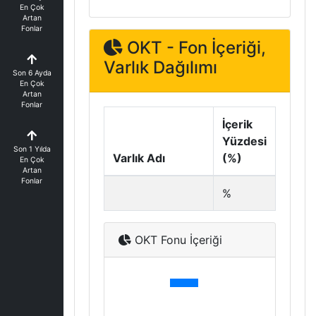
En Çok
Artan
Fonlar
OKT - Fon İçeriği,
Varlık Dağılımı
Son 6 Ayda
En Çok
Artan
Fonlar
İçerik
Yüzdesi
Son 1 Yılda
Varlık Adı
(%)
En Çok
Artan
Fonlar
%
OKT Fonu İçeriği