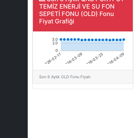
TEMİZ ENERJİ VE SU FON
SEPETİ FONU (OLD) Fonu
Fiyat Grafiği
Son 6 Aylık OLD Fonu Fiyatı