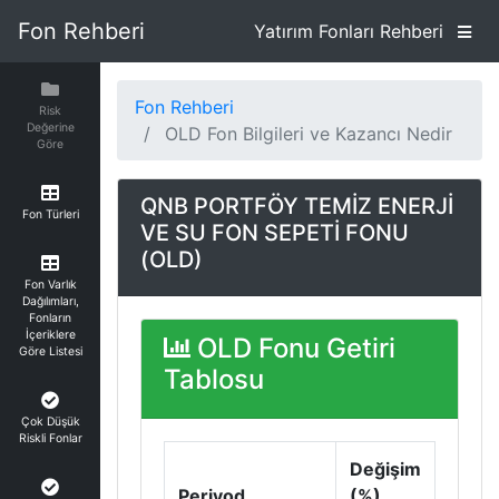
Fon Rehberi
Yatırım Fonları Rehberi
Fon Rehberi
Risk
Değerine
OLD Fon Bilgileri ve Kazancı Nedir
Göre
QNB PORTFÖY TEMİZ ENERJİ
Fon Türleri
VE SU FON SEPETİ FONU
(OLD)
Fon Varlık
Dağılımları,
Fonların
İçeriklere
OLD Fonu Getiri
Göre Listesi
Tablosu
Çok Düşük
Riskli Fonlar
Değişim
Periyod
(%)