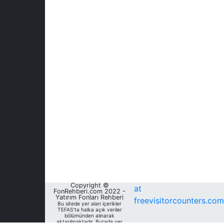
Copyright ©
at
FonRehberi.com 2022 -
Yatırım Fonları Rehberi
freevisitorcounters.com
Bu sitede yer alan içerikler
TEFAS'ta halka açık veriler
bölümünden alınarak
aktarılmaktadır. Burada yer