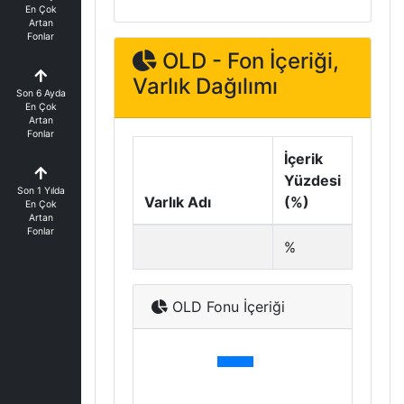
En Çok
Artan
Fonlar
OLD - Fon İçeriği,
Varlık Dağılımı
Son 6 Ayda
En Çok
Artan
Fonlar
İçerik
Yüzdesi
Son 1 Yılda
Varlık Adı
(%)
En Çok
Artan
Fonlar
%
OLD Fonu İçeriği