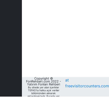
Copyright ©
at
FonRehberi.com 2022 -
Yatırım Fonları Rehberi
freevisitorcounters.com
Bu sitede yer alan içerikler
TEFAS'ta halka açık veriler
bölümünden alınarak
aktarılmaktadır. Burada yer
alan yatırım bilgi, yorum ve
tavsiyeleri yatırım danışmanlığı
kapsamında değildir. Bu
nedenle, sadece burada yer