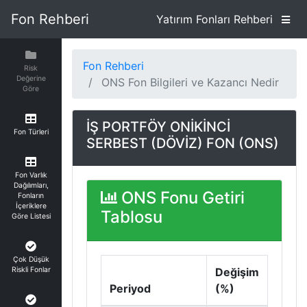
Fon Rehberi
Yatırım Fonları Rehberi
Fon Rehberi
Risk
Değerine
ONS Fon Bilgileri ve Kazancı Nedir
Göre
İŞ PORTFÖY ONİKİNCİ
Fon Türleri
SERBEST (DÖVİZ) FON (ONS)
Fon Varlık
Dağılımları,
ONS Fonu Getiri
Fonların
İçeriklere
Tablosu
Göre Listesi
Çok Düşük
Riskli Fonlar
Değişim
Periyod
(%)