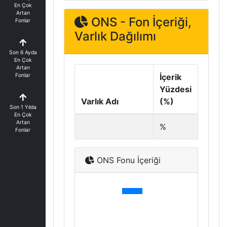
En Çok
Artan
ONS - Fon İçeriği,
Fonlar
Varlık Dağılımı
Son 6 Ayda
En Çok
Artan
Fonlar
İçerik
Yüzdesi
Varlık Adı
(%)
Son 1 Yılda
En Çok
Artan
%
Fonlar
ONS Fonu İçeriği