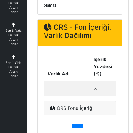
En Çok
olamaz.
Artan
Fonlar
ORS - Fon İçeriği,
Son 6 Ayda
Varlık Dağılımı
En Çok
Artan
Fonlar
İçerik
Son 1 Yılda
Yüzdesi
En Çok
Artan
Varlık Adı
(%)
Fonlar
%
ORS Fonu İçeriği