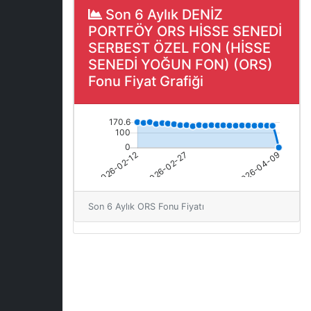
Son 6 Aylık DENİZ
PORTFÖY ORS HİSSE SENEDİ
SERBEST ÖZEL FON (HİSSE
SENEDİ YOĞUN FON) (ORS)
Fonu Fiyat Grafiği
Son 6 Aylık ORS Fonu Fiyatı