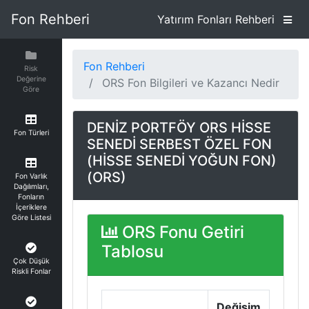
Fon Rehberi
Yatırım Fonları Rehberi
Fon Rehberi
Risk
Değerine
ORS Fon Bilgileri ve Kazancı Nedir
Göre
DENİZ PORTFÖY ORS HİSSE
Fon Türleri
SENEDİ SERBEST ÖZEL FON
(HİSSE SENEDİ YOĞUN FON)
(ORS)
Fon Varlık
Dağılımları,
Fonların
İçeriklere
Göre Listesi
ORS Fonu Getiri
Tablosu
Çok Düşük
Riskli Fonlar
Değişim