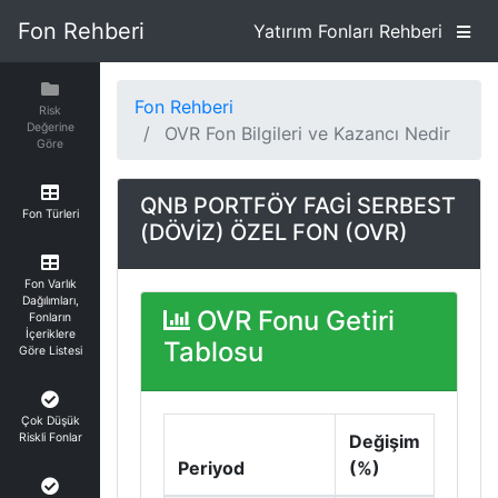
Fon Rehberi
Yatırım Fonları Rehberi
Fon Rehberi
Risk
Değerine
OVR Fon Bilgileri ve Kazancı Nedir
Göre
QNB PORTFÖY FAGİ SERBEST
Fon Türleri
(DÖVİZ) ÖZEL FON (OVR)
Fon Varlık
Dağılımları,
OVR Fonu Getiri
Fonların
İçeriklere
Tablosu
Göre Listesi
Çok Düşük
Riskli Fonlar
Değişim
Periyod
(%)