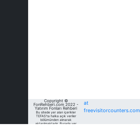
Copyright ©
at
FonRehberi.com 2022 -
Yatırım Fonları Rehberi
freevisitorcounters.com
Bu sitede yer alan içerikler
TEFAS'ta halka açık veriler
bölümünden alınarak
aktarılmaktadır. Burada yer
alan yatırım bilgi, yorum ve
tavsiyeleri yatırım danışmanlığı
kapsamında değildir. Bu
nedenle, sadece burada yer