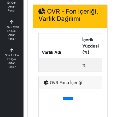
En Çok
Artan
OVR - Fon İçeriği,
Fonlar
Varlık Dağılımı
Son 6 Ayda
En Çok
Artan
Fonlar
İçerik
Yüzdesi
Varlık Adı
(%)
Son 1 Yılda
En Çok
Artan
%
Fonlar
OVR Fonu İçeriği